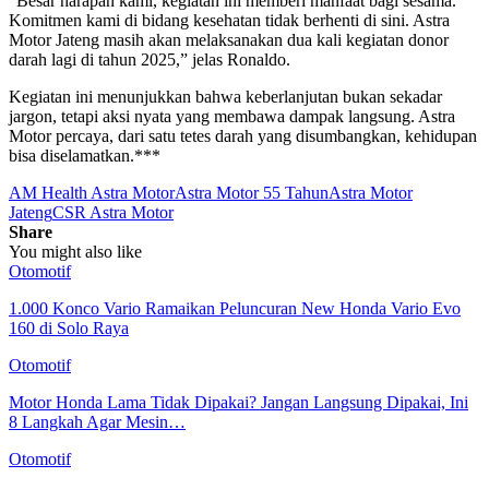
“Besar harapan kami, kegiatan ini memberi manfaat bagi sesama.
Komitmen kami di bidang kesehatan tidak berhenti di sini. Astra
Motor Jateng masih akan melaksanakan dua kali kegiatan donor
darah lagi di tahun 2025,” jelas Ronaldo.
Kegiatan ini menunjukkan bahwa keberlanjutan bukan sekadar
jargon, tetapi aksi nyata yang membawa dampak langsung. Astra
Motor percaya, dari satu tetes darah yang disumbangkan, kehidupan
bisa diselamatkan.***
AM Health Astra Motor
Astra Motor 55 Tahun
Astra Motor
Jateng
CSR Astra Motor
Share
You might also like
Otomotif
1.000 Konco Vario Ramaikan Peluncuran New Honda Vario Evo
160 di Solo Raya
Otomotif
Motor Honda Lama Tidak Dipakai? Jangan Langsung Dipakai, Ini
8 Langkah Agar Mesin…
Otomotif