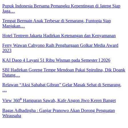
Pupuk Indonesia Bersama Pemangku Kepentingan di Jateng Siap
Jaga…
Tempat Bermain Anak Terbesar di Semarang, Funtopia Siap
Manjakan…
Hotel Tentrem Jakarta Hadirkan Ketenangan dan Kenyamanan
Ferry Wawan Cahyono Raih Penghargaan Golkar Media Award
2023
KAI Daop 4 Layani 51 Ribu Wisman pada Semester I 2026
SBI Hadirkan Goreng Tempe Mendoan Pakai Spirulina, Dik Doank
Datang…
Relawan “Aksi Sahabat Gibran” Gelar Masak Sehat di Semarang,
…
View 360⁰ Hamparan Sawah, Kafe Angon Jiwo Keren Banget
Bagas Adhadirgha : Ganjar Pranowo Akan Dorong Penguatan
Wirausaha