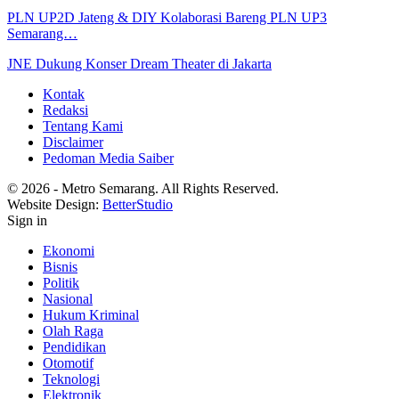
PLN UP2D Jateng & DIY Kolaborasi Bareng PLN UP3
Semarang…
JNE Dukung Konser Dream Theater di Jakarta
Kontak
Redaksi
Tentang Kami
Disclaimer
Pedoman Media Saiber
© 2026 - Metro Semarang. All Rights Reserved.
Website Design:
BetterStudio
Sign in
Ekonomi
Bisnis
Politik
Nasional
Hukum Kriminal
Olah Raga
Pendidikan
Otomotif
Teknologi
Elektronik