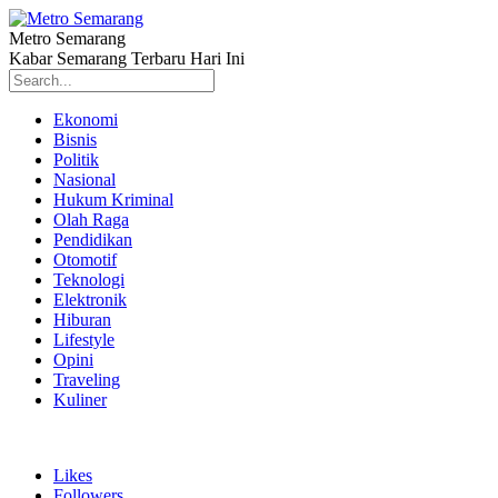
Metro Semarang
Kabar Semarang Terbaru Hari Ini
Ekonomi
Bisnis
Politik
Nasional
Hukum Kriminal
Olah Raga
Pendidikan
Otomotif
Teknologi
Elektronik
Hiburan
Lifestyle
Opini
Traveling
Kuliner
Likes
Followers