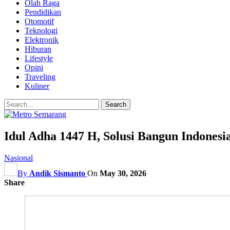
Olah Raga
Pendidikan
Otomotif
Teknologi
Elektronik
Hiburan
Lifestyle
Opini
Traveling
Kuliner
Idul Adha 1447 H, Solusi Bangun Indones
Nasional
By
Andik Sismanto
On
May 30, 2026
Share