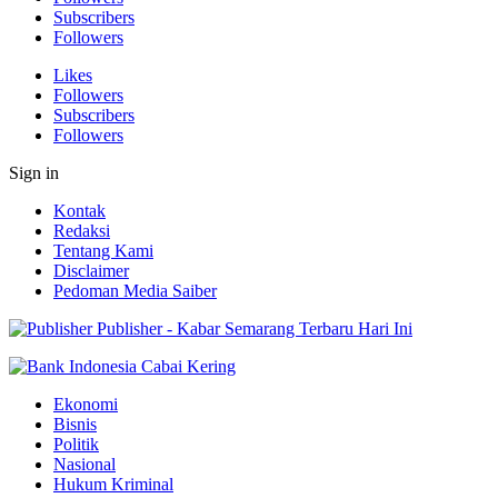
Subscribers
Followers
Likes
Followers
Subscribers
Followers
Sign in
Kontak
Redaksi
Tentang Kami
Disclaimer
Pedoman Media Saiber
Publisher - Kabar Semarang Terbaru Hari Ini
Ekonomi
Bisnis
Politik
Nasional
Hukum Kriminal