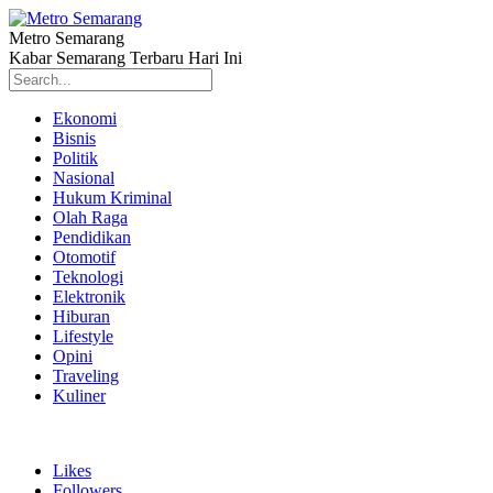
Metro Semarang
Kabar Semarang Terbaru Hari Ini
Ekonomi
Bisnis
Politik
Nasional
Hukum Kriminal
Olah Raga
Pendidikan
Otomotif
Teknologi
Elektronik
Hiburan
Lifestyle
Opini
Traveling
Kuliner
Likes
Followers