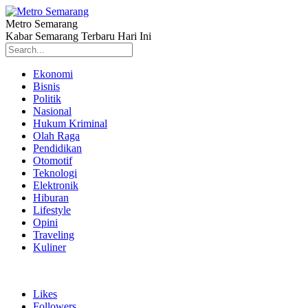
Metro Semarang
Kabar Semarang Terbaru Hari Ini
Ekonomi
Bisnis
Politik
Nasional
Hukum Kriminal
Olah Raga
Pendidikan
Otomotif
Teknologi
Elektronik
Hiburan
Lifestyle
Opini
Traveling
Kuliner
Likes
Followers