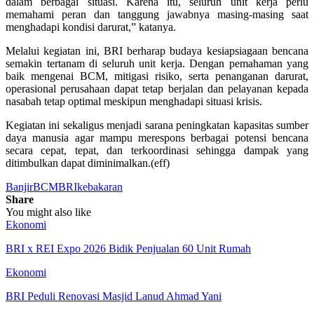
dalam berbagai situasi. Karena itu, seluruh unit kerja perlu
memahami peran dan tanggung jawabnya masing-masing saat
menghadapi kondisi darurat,” katanya.
Melalui kegiatan ini, BRI berharap budaya kesiapsiagaan bencana
semakin tertanam di seluruh unit kerja. Dengan pemahaman yang
baik mengenai BCM, mitigasi risiko, serta penanganan darurat,
operasional perusahaan dapat tetap berjalan dan pelayanan kepada
nasabah tetap optimal meskipun menghadapi situasi krisis.
Kegiatan ini sekaligus menjadi sarana peningkatan kapasitas sumber
daya manusia agar mampu merespons berbagai potensi bencana
secara cepat, tepat, dan terkoordinasi sehingga dampak yang
ditimbulkan dapat diminimalkan.(eff)
Banjir
BCM
BRI
kebakaran
Share
You might also like
Ekonomi
BRI x REI Expo 2026 Bidik Penjualan 60 Unit Rumah
Ekonomi
BRI Peduli Renovasi Masjid Lanud Ahmad Yani