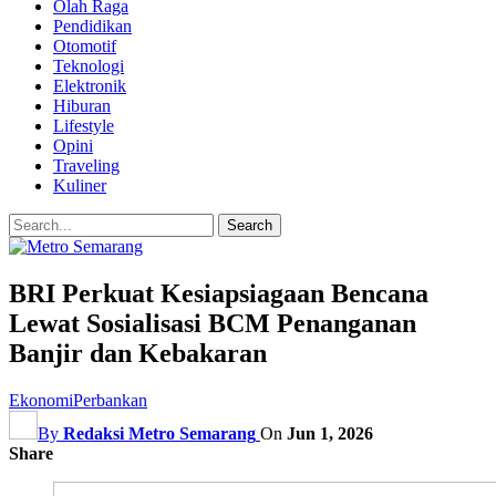
Olah Raga
Pendidikan
Otomotif
Teknologi
Elektronik
Hiburan
Lifestyle
Opini
Traveling
Kuliner
BRI Perkuat Kesiapsiagaan Bencana
Lewat Sosialisasi BCM Penanganan
Banjir dan Kebakaran
Ekonomi
Perbankan
By
Redaksi Metro Semarang
On
Jun 1, 2026
Share