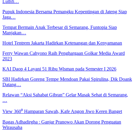
Luthfi…
Pupuk Indonesia Bersama Pemangku Kepentingan di Jateng Siap
Jaga…
Tempat Bermain Anak Terbesar di Semarang, Funtopia Siap
Manjakan…
Hotel Tentrem Jakarta Hadirkan Ketenangan dan Kenyamanan
Ferry Wawan Cahyono Raih Penghargaan Golkar Media Award
2023
KAI Daop 4 Layani 51 Ribu Wisman pada Semester I 2026
SBI Hadirkan Goreng Tempe Mendoan Pakai Spirulina, Dik Doank
Datang…
Relawan “Aksi Sahabat Gibran” Gelar Masak Sehat di Semarang,
…
View 360⁰ Hamparan Sawah, Kafe Angon Jiwo Keren Banget
Bagas Adhadirgha : Ganjar Pranowo Akan Dorong Penguatan
Wirausaha