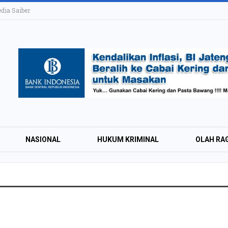
ia Saiber
NASIONAL
HUKUM KRIMINAL
OLAH RA
KAI Daop 4 Layan
Wisman pada Sem
2026