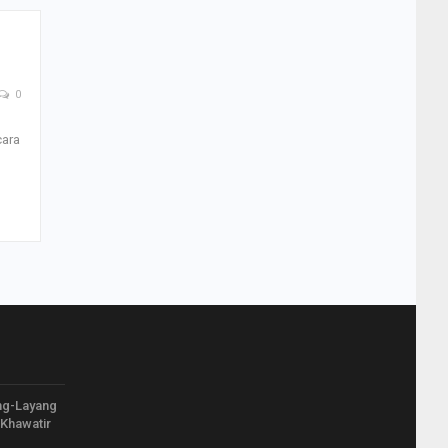
0
cara
ng-Layang
Khawatir