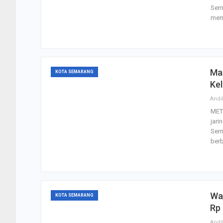
Sema
mem
Ma
KOTA SEMARANG
Ke
Andi
MET
jar
Sema
berb
Wal
KOTA SEMARANG
Rp
Andi