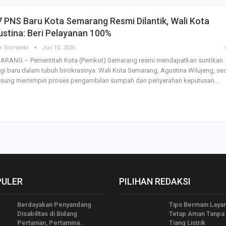
 PNS Baru Kota Semarang Resmi Dilantik, Wali Kota
stina: Beri Pelayanan 100%
k Sismanto
Jun 10, 2026
ARANG – Pemerintah Kota (Pemkot) Semarang resmi mendapatkan suntikan
gi baru dalam tubuh birokrasinya. Wali Kota Semarang, Agustina Wilujeng, se
gsung memimpin proses pengambilan sumpah dan penyerahan keputusan…
PULER
PILIHAN REDAKSI
Berdayakan Penyandang
Tips Bermain Laya
Disabilitas di Bidang
Tetap Aman Tanpa 
Pertanian, Pertamina…
Tiang Listrik