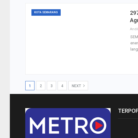
297
KOTA SEMARANG
Agu
Andi
SEM
ener
lan
1
2
3
4
NEXT
TERPO