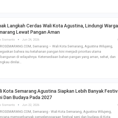
ak Langkah Cerdas Wali Kota Agustina, Lindungi Warga
marang Lewat Pangan Aman
k Sismanto
Jun 24, 2026
ROSEMARANG.COM, Semarang – Wali Kota Semarang, Agustina Wilujeng,
gaskan bahwa isu ketahanan pangan kini menjadi prioritas utama
bangunan di wilayahnya. Ketersediaan bahan pangan yang aman, sehat, dan
angkau dinilai…
i Kota Semarang Agustina Siapkan Lebih Banyak Festiv
ni Dan Budaya Pada 2027
k Sismanto
Jun 22, 2026
ROSEMARANG.COM, Semarang - Wali Kota Semarang, Agustina Wilujeng,
encana memperbanyak penyelenggaraan festival seni dan budaya di Kota