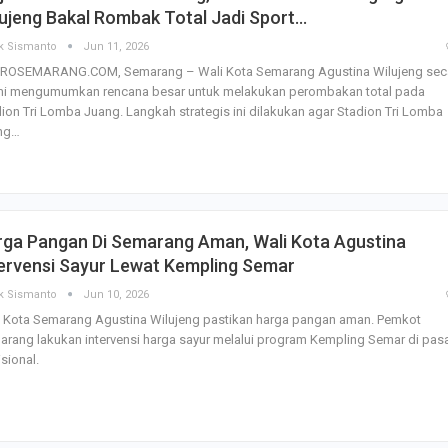
ujeng Bakal Rombak Total Jadi Sport…
k Sismanto
Jun 11, 2026
ROSEMARANG.COM, Semarang – Wali Kota Semarang Agustina Wilujeng sec
mi mengumumkan rencana besar untuk melakukan perombakan total pada
ion Tri Lomba Juang. Langkah strategis ini dilakukan agar Stadion Tri Lomba
ng…
rga Pangan Di Semarang Aman, Wali Kota Agustina
tervensi Sayur Lewat Kempling Semar
k Sismanto
Jun 10, 2026
i Kota Semarang Agustina Wilujeng pastikan harga pangan aman. Pemkot
rang lakukan intervensi harga sayur melalui program Kempling Semar di pas
isional.