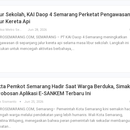
SBI Hadirkan Go
bur Sekolah, KAI Daop 4 Semarang Perketat Pengawasa
Tempe Mendoan 
Spirulina, Dik Do
ur Kereta Api
Datang…
Redaksi Metro Semarang
Jun 28, 2026
ROSEMARANG.COM, SEMARANG – PT KAI Daop 4 Semarang meningkatkan
Relawan “Aksi S
awasan di sepanjang jalur kereta api selama masa libur sekolah. Langkah ini
Gibran” Gelar Ma
di Semarang,…
kukan untuk mencegah aktivitas berbahaya,…
View 360⁰ Hampa
Sawah, Kafe Ang
Keren Banget
kta Pemkot Semarang Hadir Saat Warga Berduka, Simak
Bagas Adhadirgha
robosan Aplikasi E-SANKEM Terbaru Ini
Pranowo Akan D
Penguatan Wirau
k Sismanto
Jun 25, 2026
ROSEMARANG.COM, Semarang– Pemerintah Kota Semarang kini semakin had
engah warga melalui pendekatan yang lebih humanis. Wali Kota Semarang,
stina Wilujeng, menegaskan bahwa peran pemerintah tak sekadar membangu
batan…