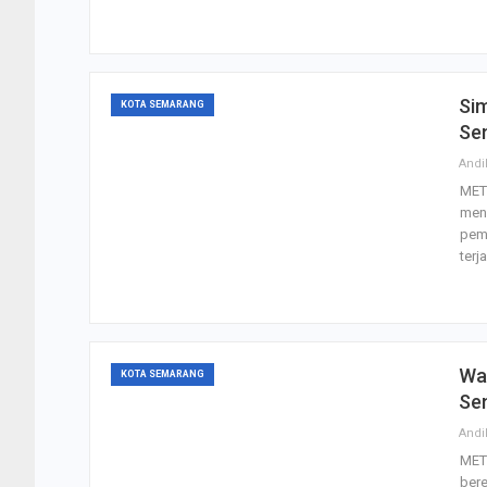
Sim
KOTA SEMARANG
Se
Andi
MET
mene
pem
terj
Wal
KOTA SEMARANG
Se
Andi
MET
ber