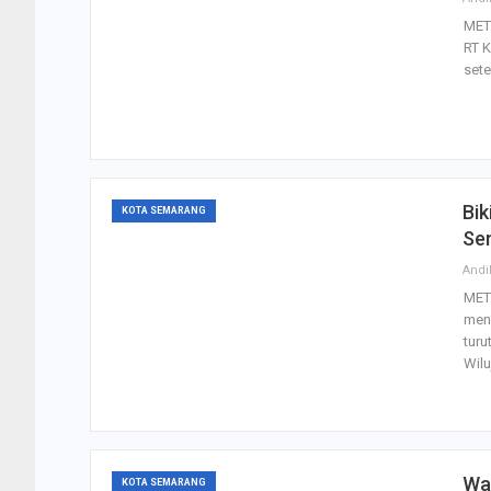
MET
RT K
sete
Bik
KOTA SEMARANG
Se
Andi
MET
meno
turu
Wil
Wa
KOTA SEMARANG