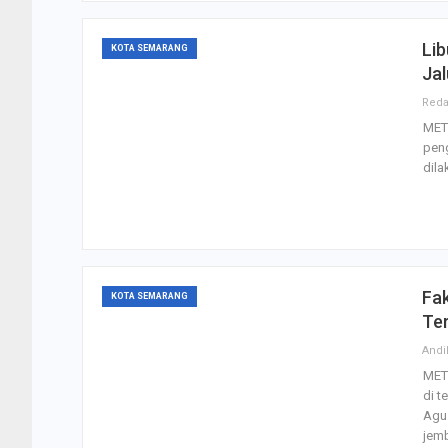
Li
KOTA SEMARANG
Jal
MET
peng
dila
Fa
KOTA SEMARANG
Te
Andi
MET
di t
Agu
jem