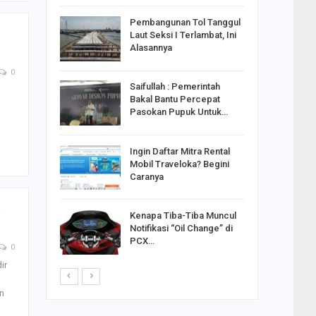
reng
Pembangunan Tol Tanggul
n
Pakai
Laut Seksi I Terlambat, Ini
ank
Alasannya
0
Saifullah : Pemerintah
ahabat
Bakal Bantu Percepat
sak Sehat
Pasokan Pupuk Untuk…
Ingin Daftar Mitra Rental
ran
Mobil Traveloka? Begini
on Jiwo
Caranya
Kenapa Tiba-Tiba Muncul
 : Ganjar
Notifikasi “Oil Change” di
orong
PCX…
saha
0
ir
n