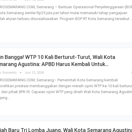
ROSEMARANG.COM, Semarang – Bantuan Operasional Penyelenggaraan (BO
ota Semarang senilai Rp25 juta per tahun mulai memasuki tahap pengajuan
lah aturan terbaru disosialisasikan. Program BOP RT Kota Semarang tersebut…
in Bangga! WTP 10 Kali Berturut-Turut, Wali Kota
marang Agustina: APBD Harus Kembali Untuk…
k Sismanto
Jun 12, 2026
ROSEMARANG.COM, Semarang– Pemerintah Kota Semarang kembali
rehkan prestasi membanggakan dengan meraih opini WTP ke-10 kali berturu
t dari pihak BPK RI. Capaian opini WTP yang diraih Wali Kota Semarang Agusti
ujeng…
jah Baru Tri Lomba Juang, Wali Kota Semarang Agustin