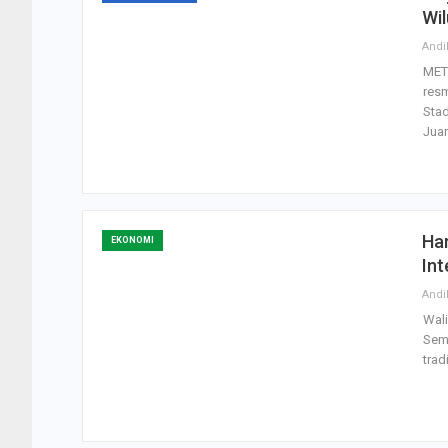
Wil
Andi
MET
res
Stad
Jua
Ha
EKONOMI
In
Andi
Wal
Sema
trad