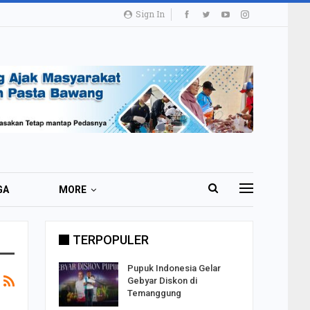
Sign In
GA
MORE
TERPOPULER
i 51 Ribu
Pupuk Indonesia Gelar
ester I
Gebyar Diskon di
Temanggung