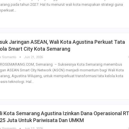
rang pada tahun 2027. Hal itu menurut wali kota merupakan strategi guna
perkuat…
suk Jaringan ASEAN, Wali Kota Agustina Perkuat Tata
lola Smart City Kota Semarang
k Sismanto
Jun 21, 2026
ROSEMARANG.COM, Semarang – Suksesnya Kota Semarang menembus
ingan ASEAN Smart City Network (ASCN) menjadi momentum bagi Wali Kota
rang, Agustina Wilujeng, untuk memperkuat transformasi tata kelola kota
asis teknologi. Hal…
i Kota Semarang Agustina Izinkan Dana Operasional R
 25 Juta Untuk Pariwisata Dan UMKM
k Sismanto
Jun 12, 2026