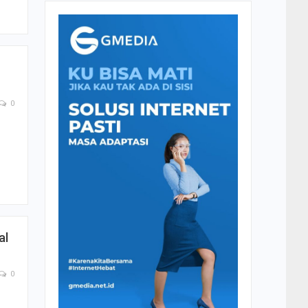
0
al
0