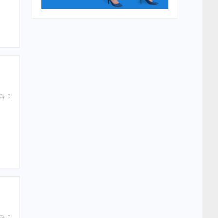
0
T
0