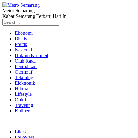
Metro Semarang
Kabar Semarang Terbaru Hari Ini
Ekonomi
Bisnis
Politik
Nasional
Hukum Kriminal
Olah Raga
Pendidikan
Otomotif
Teknologi
Elektronik
Hiburan
Lifestyle
Opini
Traveling
Kuliner
Likes
Followers