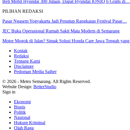
Beli Mobil Hyundai 300 Jutaan, Dapat Hyundai IONIQ 6 Gratis di…
PILIHAN REDAKSI
Pasar Ngasem Yogyakarta Jadi Penutup Rangkaian Festival Pasar…
JEC Buka Operasional Rumah Sakit Mata Modern di Semarang
Motor Mogok di Jalan? Simak Solusi Honda Care Jawa Tengah yan
Kontak
Redaksi
Tentang Kami
Disclaimer
Pedoman Media Saiber
© 2026 - Metro Semarang. All Rights Reserved.
Website Design:
BetterStudio
Sign in
Ekonomi
Bisnis
Politik
Nasional
Hukum Kriminal
Olah Raga