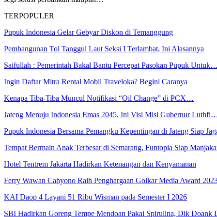
TERPOPULER
Pupuk Indonesia Gelar Gebyar Diskon di Temanggung
Pembangunan Tol Tanggul Laut Seksi I Terlambat, Ini Alasannya
Saifullah : Pemerintah Bakal Bantu Percepat Pasokan Pupuk Untuk
Ingin Daftar Mitra Rental Mobil Traveloka? Begini Caranya
Kenapa Tiba-Tiba Muncul Notifikasi “Oil Change” di PCX…
Jateng Menuju Indonesia Emas 2045, Ini Visi Misi Gubernur Luthfi
Pupuk Indonesia Bersama Pemangku Kepentingan di Jateng Siap Ja
Tempat Bermain Anak Terbesar di Semarang, Funtopia Siap Manja
Hotel Tentrem Jakarta Hadirkan Ketenangan dan Kenyamanan
Ferry Wawan Cahyono Raih Penghargaan Golkar Media Award 202
KAI Daop 4 Layani 51 Ribu Wisman pada Semester I 2026
SBI Hadirkan Goreng Tempe Mendoan Pakai Spirulina, Dik Doank