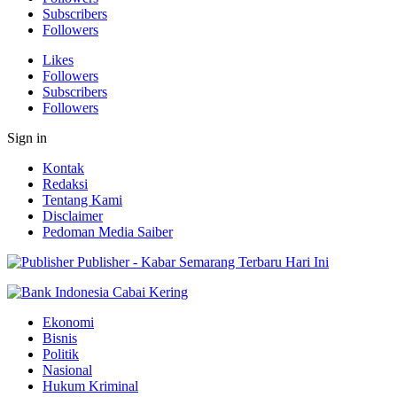
Subscribers
Followers
Likes
Followers
Subscribers
Followers
Sign in
Kontak
Redaksi
Tentang Kami
Disclaimer
Pedoman Media Saiber
Publisher - Kabar Semarang Terbaru Hari Ini
Ekonomi
Bisnis
Politik
Nasional
Hukum Kriminal