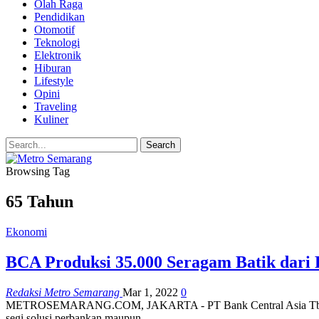
Olah Raga
Pendidikan
Otomotif
Teknologi
Elektronik
Hiburan
Lifestyle
Opini
Traveling
Kuliner
Browsing Tag
65 Tahun
Ekonomi
BCA Produksi 35.000 Seragam Batik dari 
Redaksi Metro Semarang
Mar 1, 2022
0
METROSEMARANG.COM, JAKARTA - PT Bank Central Asia Tbk (BCA) ta
segi solusi perbankan maupun…