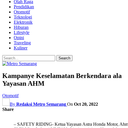
Olah Raga
Pendidikan
Otomotif
Teknologi
Elektronik
Hiburan
Lifestyle
Opini
Traveling
Kuliner
Kampanye Keselamatan Berkendara ala
Yayasan AHM
Otomotif
By
Redaksi Metro Semarang
On
Oct 20, 2022
Share
– SAFETY RIDING- Ketua Yayasan Astra Honda Motor, Ahma