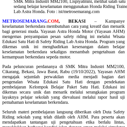
SMK Mitra Industri MM2100, Lispiyatmini, melihat salah satu p
sedang belajar keselamatan menggunakan Honda Riding Traine
Lab Astra Honda. Foto : ist/metrosemarang.com
METROSEMARANG
.
COM
, BEKASI
– Kampanye
keselamatan berkendara membutuhan cara yang kreatif dan menarik
bagi generasi muda. Yayasan Astra Honda Motor (Yayasan AHM)
mengemas penyampaian pesan safety riding ini melalui Wisata
Edukasi Satu Hati di Safety Riding Lab Astra Honda. Program yang
dikemas unik ini menghadirkan kesenangan dalam belajar
keselamatan berkendara sekaligus menambah pengetahuan dan
kemampuan berkendara sepeda motor.
Pada peluncuran perdananya di SMK Mitra Industri MM2100,
Cikarang, Bekasi, Jawa Barat, Rabu (19/10/2022), Yayasan AHM
mengajak sejumlah perwakilan media menjadi bagian dari
pengenalan Wisata Edukasi Satu Hati dengan pendekatan
pembelajaran Kelompok Belajar Paket Satu Hati. Edukasi ini
dikemas secara unik dan menarik melalui serangkaian program
layaknya pelajar sekolah yang dievaluasi melalui rapor hasil uji
pemahaman keselamatan berkendara.
Seluruh materi pembelajaran langsung diberikan oleh Duta Safety
Riding sekolah yang telah dilatih oleh AHM. Para peserta akan
mendapatkan tantangan uji pengetahuan etika berlalu lintas,