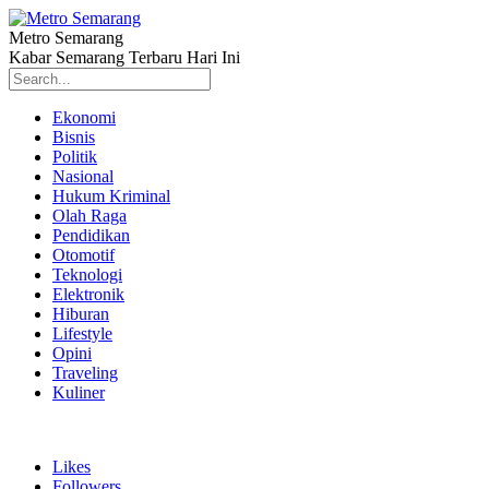
Metro Semarang
Kabar Semarang Terbaru Hari Ini
Ekonomi
Bisnis
Politik
Nasional
Hukum Kriminal
Olah Raga
Pendidikan
Otomotif
Teknologi
Elektronik
Hiburan
Lifestyle
Opini
Traveling
Kuliner
Likes
Followers