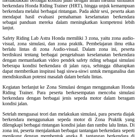
menaklukkan berbagai kondisi jalan dengan aman melalui simulator
berkendara Honda Riding Trainer (HRT), hingga unjuk kemampuan
berkendara melalui berbagai rintangan. Pada akhir sesi, peserta akan
mendapat hasil evaluasi pemahaman keselamatan berkendara
sebagai panduan mereka dalam meningkatkan kompetensi lebih
lanjut.
Safety Riding Lab Astra Honda memiliki 3 zona, yaitu zona audio-
visual, zona simulasi, dan zona praktik. Pembelajaran ilmu etika
berlalu lintas di zona Audio-visual. Dalam zona ini, peserta
berdiskusi tentang berbagai pengetahuan keselamatan berkendara
dengan memanfaatkan video pendek safety riding sebagai simulasi
beberapa kondisi berkendara di jalan raya, sehingga diharapkan
dapat memberikan inspirasi bagi siswa-siswi untuk menganalisa dan
mendiskusikan potensi masalah dalam berlalu lintas.
Kegiatan berlanjut ke Zona Simulasi dengan menggunakan Honda
Riding Trainer. Para peserta berkesempatan mencoba simulasi
berkendara dengan berbagai jenis sepeda motor dalam beragam
kondisi jalan.
Setelah menguasai teori dan melakukan simulasi, para peserta diajak
berkendara menggunakan sepeda motor di Zona Praktik yang
dilengkapi berbagai rintangan kondisi jalan dan rambu lalu lintas. Di
zona ini, peserta menjalankan berbagai tantangan berkendara seperti
menikung dengan membentuk angka 8, tantangan berkendara di