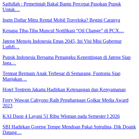
Saifullah : Pemerintah Bakal Bantu Percepat Pasokan Pupuk
Untuk…
Ingin Daftar Mitra Rental Mobil Traveloka? Begini Caranya
Kenapa Tiba-Tiba Muncul Notifikasi “Oil Change” di PCX…
Jateng Menuju Indonesia Emas 2045, Ini Visi Misi Gubernur
Luthfi…
Pupuk Indonesia Bersama Pemangku Kepentingan di Jateng Siap
Jaga…
Tempat Bermain Anak Terbesar di Semarang, Funtopia Siap
Manjakan…
Hotel Tentrem Jakarta Hadirkan Ketenangan dan Kenyamanan
Ferry Wawan Cahyono Raih Penghargaan Golkar Media Award
2023
KAI Daop 4 Layani 51 Ribu Wisman pada Semester I 2026
SBI Hadirkan Goreng Tempe Mendoan Pakai Spirulina, Dik Doank
Datang…