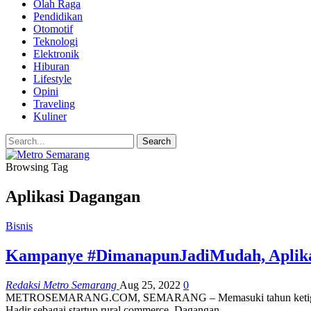
Olah Raga
Pendidikan
Otomotif
Teknologi
Elektronik
Hiburan
Lifestyle
Opini
Traveling
Kuliner
Browsing Tag
Aplikasi Dagangan
Bisnis
Kampanye #DimanapunJadiMudah, Aplikasi
Redaksi Metro Semarang
Aug 25, 2022
0
METROSEMARANG.COM, SEMARANG – Memasuki tahun ketiga hadir di 
Hadir sebagai startup rural commerce, Dagangan…