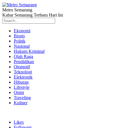
Metro Semarang
Kabar Semarang Terbaru Hari Ini
Ekonomi
Bisnis
Politik
Nasional
Hukum Kriminal
Olah Raga
Pendidikan
Otomotif
Teknologi
Elektronik
Hiburan
Lifestyle
Opini
Traveling
Kuliner
Likes
Followers