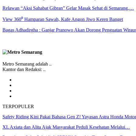
Relawan “Aksi Sahabat Gibran” Gelar Masak Sehat di Semarang,…
View 360⁰ Hamparan Sawah, Kafe Angon Jiwo Keren Banget
Bagas Adhadirgha : Ganjar Pranowo Akan Dorong Penguatan Wirau
Metro Semarang adalah ..
Kantor dan Redaksi: ..
TERPOPULER
Safety Riding Kini Pakai Bahasa Gen Z! Yayasan Astra Honda Mot
XL Axiata dan Alita Ajak Masyarakat Peduli Kesehatan Melalui…