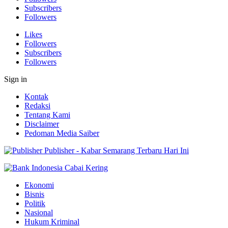
Subscribers
Followers
Likes
Followers
Subscribers
Followers
Sign in
Kontak
Redaksi
Tentang Kami
Disclaimer
Pedoman Media Saiber
Publisher - Kabar Semarang Terbaru Hari Ini
Ekonomi
Bisnis
Politik
Nasional
Hukum Kriminal