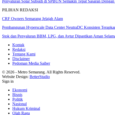
Penyaluran Solar Subsidi di SPBUN Semakin Tepat Sasaran Deng
PILIHAN REDAKSI
CRF Owners Semarang Jelajah Alam
Pembangunan Hyperscale Data Center NeutraDC Konsisten Terapk
Stok dan Penyaluran BBM, LPG, dan Avtur Dipastikan Aman Sela
Kontak
Redaksi
Tentang Kami
Disclaimer
Pedoman Media Saiber
© 2026 - Metro Semarang. All Rights Reserved.
Website Design:
BetterStudio
Sign in
Ekonomi
Bisnis
Politik
Nasional
Hukum Kriminal
Olah Raga