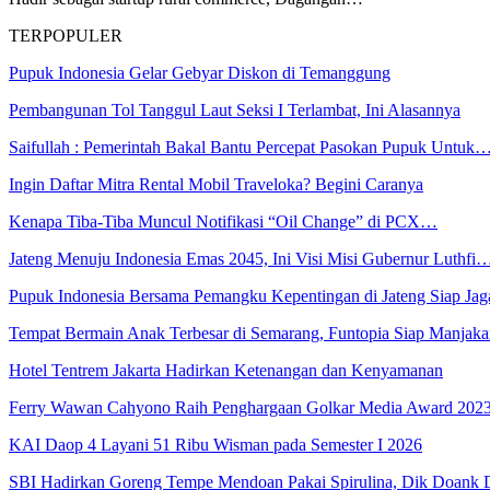
TERPOPULER
Pupuk Indonesia Gelar Gebyar Diskon di Temanggung
Pembangunan Tol Tanggul Laut Seksi I Terlambat, Ini Alasannya
Saifullah : Pemerintah Bakal Bantu Percepat Pasokan Pupuk Untuk
Ingin Daftar Mitra Rental Mobil Traveloka? Begini Caranya
Kenapa Tiba-Tiba Muncul Notifikasi “Oil Change” di PCX…
Jateng Menuju Indonesia Emas 2045, Ini Visi Misi Gubernur Luthfi
Pupuk Indonesia Bersama Pemangku Kepentingan di Jateng Siap Ja
Tempat Bermain Anak Terbesar di Semarang, Funtopia Siap Manja
Hotel Tentrem Jakarta Hadirkan Ketenangan dan Kenyamanan
Ferry Wawan Cahyono Raih Penghargaan Golkar Media Award 202
KAI Daop 4 Layani 51 Ribu Wisman pada Semester I 2026
SBI Hadirkan Goreng Tempe Mendoan Pakai Spirulina, Dik Doank