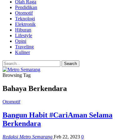
Olah Raga
Pendidikan
Otomotif
Teknologi
Elektronik
Hiburan
Lifestyle
Opini
Traveling
Kuliner
Browsing Tag
Bahaya Berkendara
Otomotif
Bangun Habit #CariAman Selama
Berkendara
Redaksi Metro Semarang
Feb 22, 2023
0