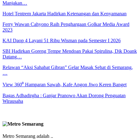
Manjakan…
Hotel Tentrem Jakarta Hadirkan Ketenangan dan Kenyamanan
Ferry Wawan Cahyono Raih Penghargaan Golkar Media Award
2023
KAI Daop 4 Layani 51 Ribu Wisman pada Semester I 2026
SBI Hadirkan Goreng Tempe Mendoan Pakai Spirulina, Dik Doank
Datang…
Relawan “Aksi Sahabat Gibran” Gelar Masak Sehat di Semarang,
…
View 360⁰ Hamparan Sawah, Kafe Angon Jiwo Keren Banget
Bagas Adhadirgha : Ganjar Pranowo Akan Dorong Penguatan
Wirausaha
Metro Semarang adalah ..