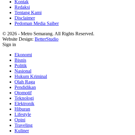
Kontak
Redaksi
Tentang Kami
Disclaimer
Pedoman Media Saiber
© 2026 - Metro Semarang. All Rights Reserved.
Website Design:
BetterStudio
Sign in
Ekonomi
Bisnis
Politik
Nasional
Hukum Kriminal
Olah Raga
Pendidikan
Otomotif
Teknologi
Elektronik
Hiburan
Lifestyle
Opini
Traveling
Kuliner