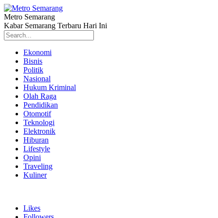
Metro Semarang
Kabar Semarang Terbaru Hari Ini
Ekonomi
Bisnis
Politik
Nasional
Hukum Kriminal
Olah Raga
Pendidikan
Otomotif
Teknologi
Elektronik
Hiburan
Lifestyle
Opini
Traveling
Kuliner
Likes
Followers