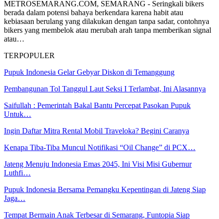
METROSEMARANG.COM, SEMARANG - Seringkali bikers
berada dalam potensi bahaya berkendara karena habit atau
kebiasaan berulang yang dilakukan dengan tanpa sadar, contohnya
bikers yang membelok atau merubah arah tanpa memberikan signal
atau…
TERPOPULER
Pupuk Indonesia Gelar Gebyar Diskon di Temanggung
Pembangunan Tol Tanggul Laut Seksi I Terlambat, Ini Alasannya
Saifullah : Pemerintah Bakal Bantu Percepat Pasokan Pupuk
Untuk…
Ingin Daftar Mitra Rental Mobil Traveloka? Begini Caranya
Kenapa Tiba-Tiba Muncul Notifikasi “Oil Change” di PCX…
Jateng Menuju Indonesia Emas 2045, Ini Visi Misi Gubernur
Luthfi…
Pupuk Indonesia Bersama Pemangku Kepentingan di Jateng Siap
Jaga…
Tempat Bermain Anak Terbesar di Semarang, Funtopia Siap