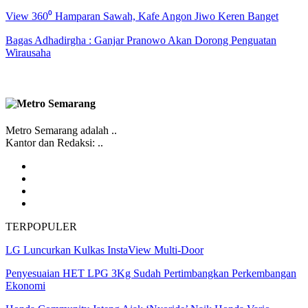
View 360⁰ Hamparan Sawah, Kafe Angon Jiwo Keren Banget
Bagas Adhadirgha : Ganjar Pranowo Akan Dorong Penguatan
Wirausaha
Metro Semarang adalah ..
Kantor dan Redaksi: ..
TERPOPULER
LG Luncurkan Kulkas InstaView Multi-Door
Penyesuaian HET LPG 3Kg Sudah Pertimbangkan Perkembangan
Ekonomi