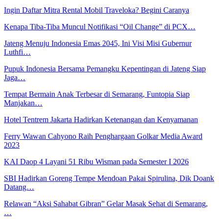
Ingin Daftar Mitra Rental Mobil Traveloka? Begini Caranya
Kenapa Tiba-Tiba Muncul Notifikasi “Oil Change” di PCX…
Jateng Menuju Indonesia Emas 2045, Ini Visi Misi Gubernur
Luthfi…
Pupuk Indonesia Bersama Pemangku Kepentingan di Jateng Siap
Jaga…
Tempat Bermain Anak Terbesar di Semarang, Funtopia Siap
Manjakan…
Hotel Tentrem Jakarta Hadirkan Ketenangan dan Kenyamanan
Ferry Wawan Cahyono Raih Penghargaan Golkar Media Award
2023
KAI Daop 4 Layani 51 Ribu Wisman pada Semester I 2026
SBI Hadirkan Goreng Tempe Mendoan Pakai Spirulina, Dik Doank
Datang…
Relawan “Aksi Sahabat Gibran” Gelar Masak Sehat di Semarang,
…