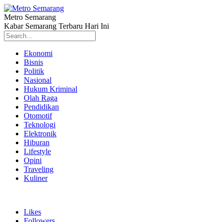
Metro Semarang
Kabar Semarang Terbaru Hari Ini
Ekonomi
Bisnis
Politik
Nasional
Hukum Kriminal
Olah Raga
Pendidikan
Otomotif
Teknologi
Elektronik
Hiburan
Lifestyle
Opini
Traveling
Kuliner
Likes
Followers