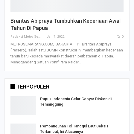
Brantas Abipraya Tumbuhkan Keceriaan Awal
Tahun Di Papua
Redaksi Metro Semarang
Jan 7, 2022
0
METROSEMARANG.COM, JAKARTA – PT Brantas Abipraya
(Persero), salah satu BUMN konstruksi ini membagikan keceriaan
tahun baru kepada masyarakat daerah perbatasan di Papua.
Menggandeng Satuan Yonif Para Raider…
TERPOPULER
Pupuk Indonesia Gelar Gebyar Diskon di
Temanggung
Pembangunan Tol Tanggul Laut Seksi I
Terlambat, Ini Alasannya