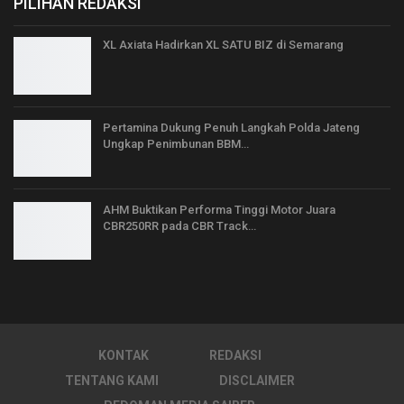
PILIHAN REDAKSI
XL Axiata Hadirkan XL SATU BIZ di Semarang
Pertamina Dukung Penuh Langkah Polda Jateng
Ungkap Penimbunan BBM…
AHM Buktikan Performa Tinggi Motor Juara
CBR250RR pada CBR Track…
KONTAK
REDAKSI
TENTANG KAMI
DISCLAIMER