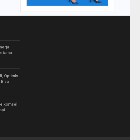
nerja
Pertama
, Optimis
 Bisa
Telkomsel
api