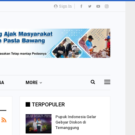
Sign In
GA
MORE
TERPOPULER
i 51 Ribu
Pupuk Indonesia Gelar
ester I
Gebyar Diskon di
Temanggung