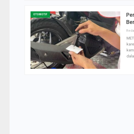
Per
OTOMOTIF
Ber
MET
kare
kem
dal