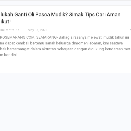
SBI Hadirkan Go
lukah Ganti Oli Pasca Mudik? Simak Tips Cari Aman
Tempe Mendoan 
Spirulina, Dik Do
ikut!
Datang…
Redaksi Metro Semarang
May 14, 2022
ROSEMARANG.COM, SEMARANG- Bahagia rasanya melewati mudik tahun ini
Relawan “Aksi S
na dapat kembali bertemu sanak keluarga dimomen lebaran, kini saatnya
Gibran” Gelar Ma
di Semarang,…
bali bersemangat dalam aktivitas pekerjaan dengan didukung kendaraan mot
am kondisi…
View 360⁰ Hampa
Sawah, Kafe Ang
Keren Banget
Bagas Adhadirgha
Pranowo Akan D
Penguatan Wirau