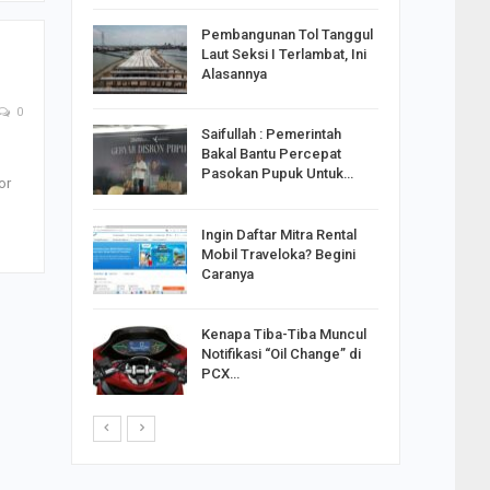
reng
Pembangunan Tol Tanggul
Pakai
Laut Seksi I Terlambat, Ini
ank
Alasannya
0
Saifullah : Pemerintah
ahabat
Bakal Bantu Percepat
sak Sehat
Pasokan Pupuk Untuk…
or
Ingin Daftar Mitra Rental
ran
Mobil Traveloka? Begini
on Jiwo
Caranya
Kenapa Tiba-Tiba Muncul
 : Ganjar
Notifikasi “Oil Change” di
orong
PCX…
saha