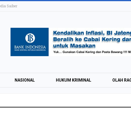
ia Saiber
NASIONAL
HUKUM KRIMINAL
OLAH RA
KAI Daop 4 Layan
Wisman pada Sem
2026