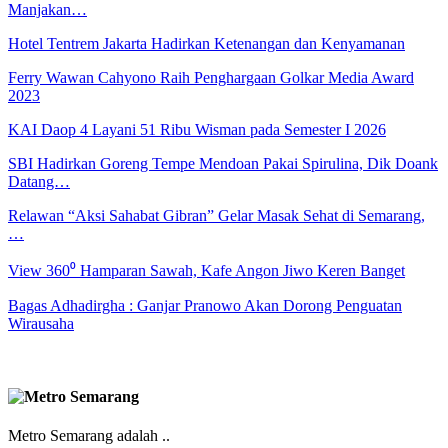
Manjakan…
Hotel Tentrem Jakarta Hadirkan Ketenangan dan Kenyamanan
Ferry Wawan Cahyono Raih Penghargaan Golkar Media Award
2023
KAI Daop 4 Layani 51 Ribu Wisman pada Semester I 2026
SBI Hadirkan Goreng Tempe Mendoan Pakai Spirulina, Dik Doank
Datang…
Relawan “Aksi Sahabat Gibran” Gelar Masak Sehat di Semarang,
…
View 360⁰ Hamparan Sawah, Kafe Angon Jiwo Keren Banget
Bagas Adhadirgha : Ganjar Pranowo Akan Dorong Penguatan
Wirausaha
Metro Semarang adalah ..