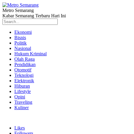
Metro Semarang
Kabar Semarang Terbaru Hari Ini
Ekonomi
Bisnis
Politik
Nasional
Hukum Kriminal
Olah Raga
Pendidikan
Otomotif
Teknologi
Elektronik
Hiburan
Lifestyle
Opini
Traveling
Kuliner
Likes
Followers