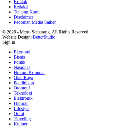
Kontak
Redaksi
Tentang Kami
Disclaimer
Pedoman Media Saiber
© 2026 - Metro Semarang. All Rights Reserved.
Website Design:
BetterStudio
Sign in
Ekonomi
Bisnis
Politik
Nasional
Hukum Kriminal
Olah Raga
Pendidikan
Otomotif
Teknologi
Elektronik
Hiburan
Lifestyle
Opini
Traveling
Kuliner