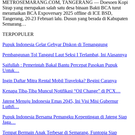
METROSEMARANG.COM, TANGERANG — Doesoen Kopi
Sirap yang merupakan salah satu desa binaan Bakti BCA turut
meramaikan BCA Expoversary 2025 offline di ICE BSD,
Tangerang, 20-23 Februari lalu. Dusun yang berada di Kabupaten
Semarang…
TERPOPULER
Pupuk Indonesia Gelar Gebyar Diskon di Temanggung
Pembangunan Tol Tanggul Laut Seksi I Terlambat, Ini Alasannya
Saifullah : Pemerintah Bakal Bantu Percepat Pasokan Pupuk
Untuk…
Ingin Daftar Mitra Rental Mobil Traveloka? Begini Caranya
Kenapa Tiba-Tiba Muncul Notifikasi “Oil Change” di PCX…
Jateng Menuju Indonesia Emas 2045, Ini Visi Misi Gubernur
Luthfi…
Pupuk Indonesia Bersama Pemangku Kepentingan di Jateng Siap
Jaga…
Tempat Bermain Anak Terbesar di Semarang, Funtopia Siap