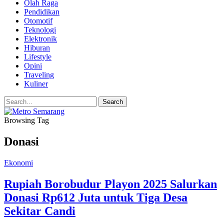
Olah Raga
Pendidikan
Otomotif
Teknologi
Elektronik
Hiburan
Lifestyle
Opini
Traveling
Kuliner
Browsing Tag
Donasi
Ekonomi
Rupiah Borobudur Playon 2025 Salurkan
Donasi Rp612 Juta untuk Tiga Desa
Sekitar Candi