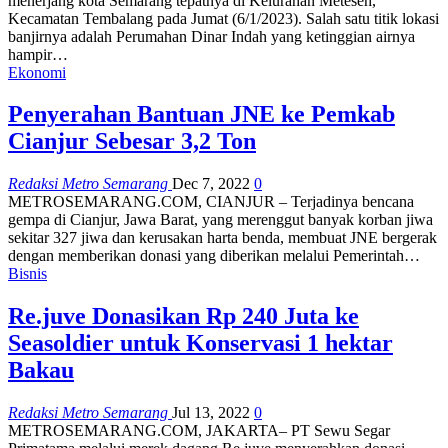
menerjang kota Semarang tepatnya di Kelurahan Meteseh,
Kecamatan Tembalang pada Jumat (6/1/2023). Salah satu titik lokasi
banjirnya adalah Perumahan Dinar Indah yang ketinggian airnya
hampir…
Ekonomi
Penyerahan Bantuan JNE ke Pemkab
Cianjur Sebesar 3,2 Ton
Redaksi Metro Semarang
Dec 7, 2022
0
METROSEMARANG.COM, CIANJUR – Terjadinya bencana
gempa di Cianjur, Jawa Barat, yang merenggut banyak korban jiwa
sekitar 327 jiwa dan kerusakan harta benda, membuat JNE bergerak
dengan memberikan donasi yang diberikan melalui Pemerintah…
Bisnis
Re.juve Donasikan Rp 240 Juta ke
Seasoldier untuk Konservasi 1 hektar
Bakau
Redaksi Metro Semarang
Jul 13, 2022
0
METROSEMARANG.COM, JAKARTA– PT Sewu Segar