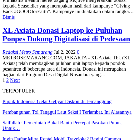
Primatama melalui merek dagang Re.juve menyerahkan donasi
kepada Seasoldier yang merupakan hasil dari kampanye “Giving
Back #GOODforEarth”. Kampanye ini dilakukan dalam rangka…
Bisnis
XL Axiata Donasi Laptop ke Puluhan
Ponpes Dukung Digitalisasi di Pedesaan
Redaksi Metro Semarang
Jul 2, 2022
0
METROSEMARANG.COM, JAKARTA - XL Axiata Tbk (XL
Axiata) telah membagikan puluhan unit laptop kepada pondok
pesantren di beberapa area di Indonesia. Donasi ini merupakan
bagian dari Program Desa Digital Nusantara yang…
1
2
Next
TERPOPULER
Pupuk Indonesia Gelar Gebyar Diskon di Temanggung
Pembangunan Tol Tanggul Laut Seksi I Terlambat, Ini Alasannya
Saifullah : Pemerintah Bakal Bantu Percepat Pasokan Pupuk
Untuk…
Ingin Daftar Mitra Rental Mobil Traveloka? Begini Caranya