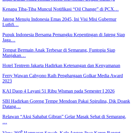
Kenapa Tiba-Tiba Muncul Notifikasi “Oil Change” di PCX…
Jateng Menuju Indonesia Emas 2045, Ini Visi Misi Gubernur
Luthfi…
Pupuk Indonesia Bersama Pemangku Kepentingan di Jateng Siap
Jaga…
Tempat Bermain Anak Terbesar di Semarang, Funtopia Siap
Manjakan…
Hotel Tentrem Jakarta Hadirkan Ketenangan dan Kenyamanan
Ferry Wawan Cahyono Raih Penghargaan Golkar Media Award
2023
KAI Daop 4 Layani 51 Ribu Wisman pada Semester I 2026
SBI Hadirkan Goreng Tempe Mendoan Pakai Spirulina, Dik Doank
Datang…
Relawan “Aksi Sahabat Gibran” Gelar Masak Sehat di Semarang,
…
View 360⁰ Hamparan Sawah, Kafe Angon Jiwo Keren Banget