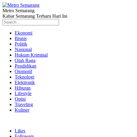
Metro Semarang
Kabar Semarang Terbaru Hari Ini
Ekonomi
Bisnis
Politik
Nasional
Hukum Kriminal
Olah Raga
Pendidikan
Otomotif
Teknologi
Elektronik
Hiburan
Lifestyle
Opini
Traveling
Kuliner
Likes
Followers