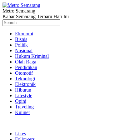
Metro Semarang
Kabar Semarang Terbaru Hari Ini
Ekonomi
Bisnis
Politik
Nasional
Hukum Kriminal
Olah Raga
Pendidikan
Otomotif
Teknologi
Elektronik
Hiburan
Lifestyle
Opini
Traveling
Kuliner
Likes
Followers