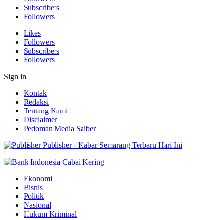
Subscribers
Followers
Likes
Followers
Subscribers
Followers
Sign in
Kontak
Redaksi
Tentang Kami
Disclaimer
Pedoman Media Saiber
Publisher - Kabar Semarang Terbaru Hari Ini
Ekonomi
Bisnis
Politik
Nasional
Hukum Kriminal