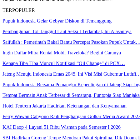
TERPOPULER
Pupuk Indonesia Gelar Gebyar Diskon di Temanggung
Pembangunan Tol Tanggul Laut Seksi I Terlambat, Ini Alasannya
Saifullah : Pemerintah Bakal Bantu Percepat Pasokan Pupuk Untuk
Ingin Daftar Mitra Rental Mobil Traveloka? Begini Caranya
Kenapa Tiba-Tiba Muncul Notifikasi “Oil Change” di PCX…
Jateng Menuju Indonesia Emas 2045, Ini Visi Misi Gubernur Luthfi
Pupuk Indonesia Bersama Pemangku Kepentingan di Jateng Siap Ja
Tempat Bermain Anak Terbesar di Semarang, Funtopia Siap Manja
Hotel Tentrem Jakarta Hadirkan Ketenangan dan Kenyamanan
Ferry Wawan Cahyono Raih Penghargaan Golkar Media Award 202
KAI Daop 4 Layani 51 Ribu Wisman pada Semester I 2026
SBI Hadirkan Goreng Tempe Mendoan Pakai Spirulina, Dik Doank