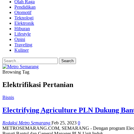
Olah Raga
Pendidikan
Otomotif
Teknologi
Elektronik
Hiburan
Lifestyle
Opini
Traveling
Kuliner
Browsing Tag
Elektrifikasi Pertanian
Bisnis
Electrifying Agriculture PLN Dukung Ban
Redaksi Metro Semarang
Feb 25, 2023
0
METROSEMARANG.COM, SEMARANG - Dengan program Electrifying Agr
Bupati Bantul dan General Manager PLN Unit Induk…