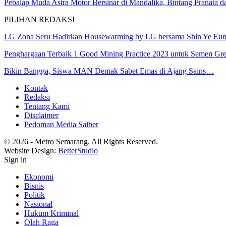
Pebalap Muda Astra Motor Bersinar di Mandalika, Bintang Pranata 
PILIHAN REDAKSI
LG Zona Seru Hadirkan Housewarming by LG bersama Shin Ye Eu
Penghargaan Terbaik 1 Good Mining Practice 2023 untuk Semen Gr
Bikin Bangga, Siswa MAN Demak Sabet Emas di Ajang Sains…
Kontak
Redaksi
Tentang Kami
Disclaimer
Pedoman Media Saiber
© 2026 - Metro Semarang. All Rights Reserved.
Website Design:
BetterStudio
Sign in
Ekonomi
Bisnis
Politik
Nasional
Hukum Kriminal
Olah Raga