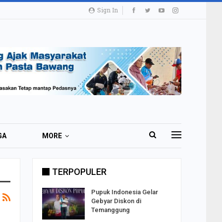
Sign In
GA
MORE
TERPOPULER
i 51 Ribu
Pupuk Indonesia Gelar
ester I
Gebyar Diskon di
Temanggung