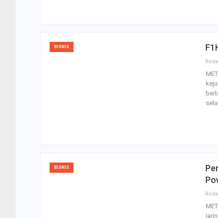
F1H
BISNIS
MET
keju
berl
sel
Pen
BISNIS
Po
MET
jari