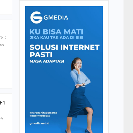
0
an
 F1
0
t
n