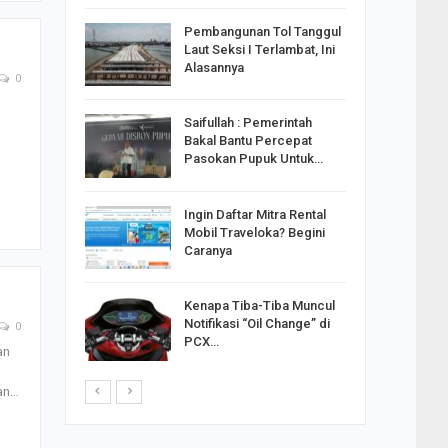
reng
Pembangunan Tol Tanggul
Pakai
Laut Seksi I Terlambat, Ini
ank
Alasannya
0
Saifullah : Pemerintah
ahabat
Bakal Bantu Percepat
sak Sehat
Pasokan Pupuk Untuk…
Ingin Daftar Mitra Rental
ran
Mobil Traveloka? Begini
on Jiwo
Caranya
Kenapa Tiba-Tiba Muncul
 : Ganjar
Notifikasi “Oil Change” di
0
orong
PCX…
saha
an
dan…