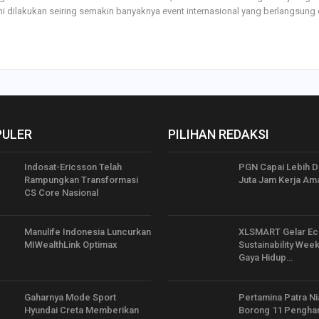
ni dilakukan seiring semakin banyaknya event internasional yang berlangsung
PULER
PILIHAN REDAKSI
Indosat-Ericsson Telah
PGN Capai Lebih D
Rampungkan Transformasi
Juta Jam Kerja Am
CS Core Nasional
Manulife Indonesia Luncurkan
XLSMART Gelar Ec
MIWealthLink Optimax
Sustainability Wee
Gaya Hidup…
Gaharnya Mode Sport
Pertamina Patra N
Hyundai Creta Memberikan
Borong 11 Pengha