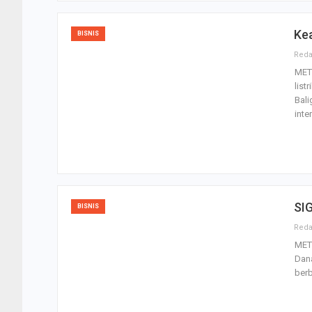
Kea
BISNIS
MET
list
Bali
inte
SIG
BISNIS
MET
Dana
berb