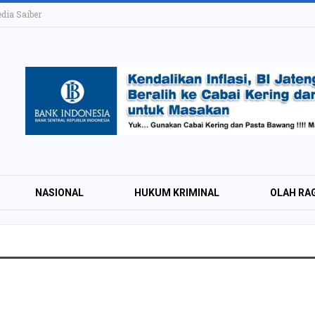
ia Saiber
NASIONAL
HUKUM KRIMINAL
OLAH RA
KAI Daop 4 Layan
Wisman pada Sem
2026