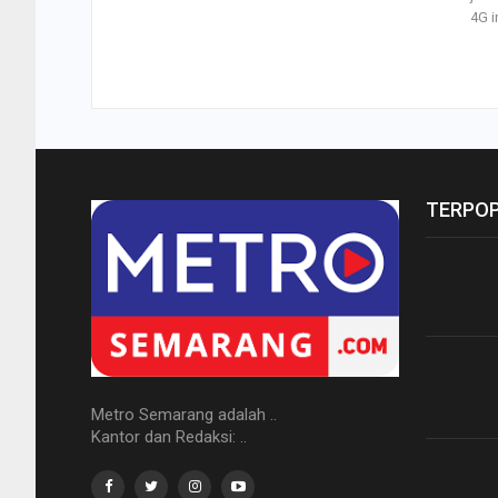
4G i
TERPO
Metro Semarang adalah ..
Kantor dan Redaksi: ..