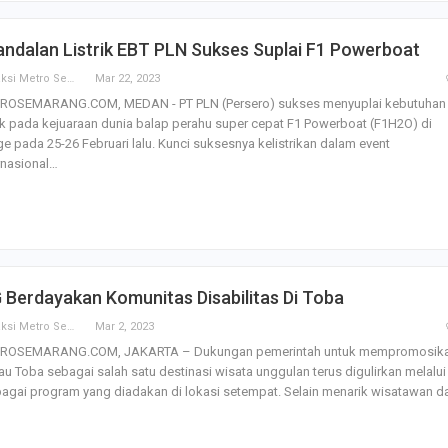
SBI Hadirkan Go
ndalan Listrik EBT PLN Sukses Suplai F1 Powerboat
Tempe Mendoan 
Spirulina, Dik Do
Redaksi Metro Semarang
Mar 22, 2023
Datang…
ROSEMARANG.COM, MEDAN - PT PLN (Persero) sukses menyuplai kebutuhan
rik pada kejuaraan dunia balap perahu super cepat F1 Powerboat (F1H2O) di
Relawan “Aksi S
ge pada 25-26 Februari lalu. Kunci suksesnya kelistrikan dalam event
Gibran” Gelar Ma
rnasional…
di Semarang,…
View 360⁰ Hampa
Sawah, Kafe Ang
Keren Banget
 Berdayakan Komunitas Disabilitas Di Toba
Bagas Adhadirgha
Redaksi Metro Semarang
Mar 2, 2023
Pranowo Akan D
Penguatan Wirau
ROSEMARANG.COM, JAKARTA – Dukungan pemerintah untuk mempromosik
u Toba sebagai salah satu destinasi wisata unggulan terus digulirkan melalui
agai program yang diadakan di lokasi setempat. Selain menarik wisatawan 