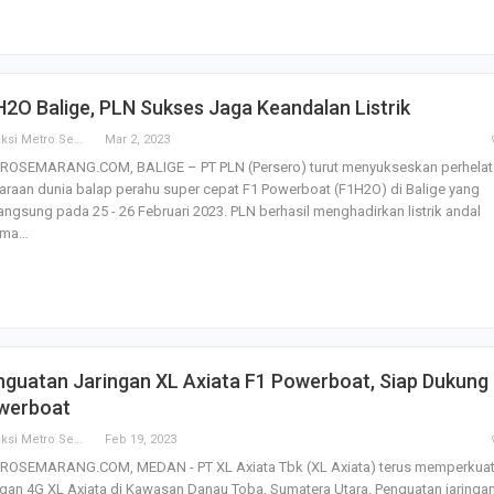
2O Balige, PLN Sukses Jaga Keandalan Listrik
Redaksi Metro Semarang
Mar 2, 2023
ROSEMARANG.COM, BALIGE – PT PLN (Persero) turut menyukseskan perhelat
araan dunia balap perahu super cepat F1 Powerboat (F1H2O) di Balige yang
angsung pada 25 - 26 Februari 2023. PLN berhasil menghadirkan listrik andal
ama…
guatan Jaringan XL Axiata F1 Powerboat, Siap Dukung
werboat
Redaksi Metro Semarang
Feb 19, 2023
ROSEMARANG.COM, MEDAN - PT XL Axiata Tbk (XL Axiata) terus memperkua
ngan 4G XL Axiata di Kawasan Danau Toba, Sumatera Utara. Penguatan jaringa