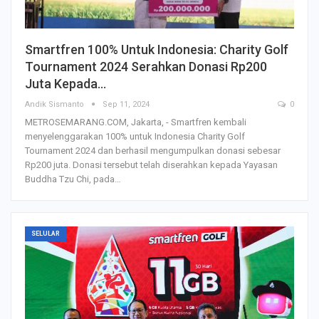
Smartfren 100% Untuk Indonesia: Charity Golf
Tournament 2024 Serahkan Donasi Rp200
Juta Kepada…
Andik Sismanto
Sep 11, 2024
0
METROSEMARANG.COM, Jakarta, - Smartfren kembali
menyelenggarakan 100% untuk Indonesia Charity Golf
Tournament 2024 dan berhasil mengumpulkan donasi sebesar
Rp200 juta. Donasi tersebut telah diserahkan kepada Yayasan
Buddha Tzu Chi, pada…
SELULAR