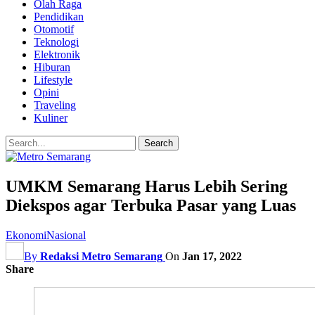
Olah Raga
Pendidikan
Otomotif
Teknologi
Elektronik
Hiburan
Lifestyle
Opini
Traveling
Kuliner
UMKM Semarang Harus Lebih Sering
Diekspos agar Terbuka Pasar yang Luas
Ekonomi
Nasional
By
Redaksi Metro Semarang
On
Jan 17, 2022
Share