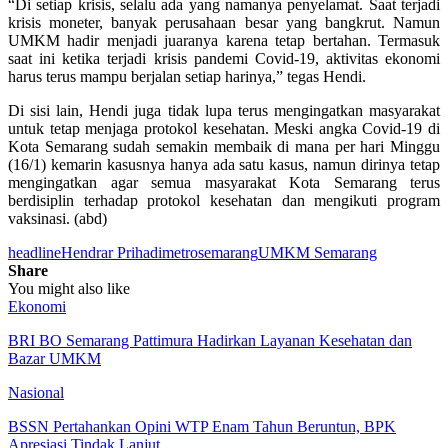
“Di setiap krisis, selalu ada yang namanya penyelamat. Saat terjadi
krisis moneter, banyak perusahaan besar yang bangkrut. Namun
UMKM hadir menjadi juaranya karena tetap bertahan. Termasuk
saat ini ketika terjadi krisis pandemi Covid-19, aktivitas ekonomi
harus terus mampu berjalan setiap harinya,” tegas Hendi.
Di sisi lain, Hendi juga tidak lupa terus mengingatkan masyarakat
untuk tetap menjaga protokol kesehatan. Meski angka Covid-19 di
Kota Semarang sudah semakin membaik di mana per hari Minggu
(16/1) kemarin kasusnya hanya ada satu kasus, namun dirinya tetap
mengingatkan agar semua masyarakat Kota Semarang terus
berdisiplin terhadap protokol kesehatan dan mengikuti program
vaksinasi. (abd)
headline
Hendrar Prihadi
metrosemarang
UMKM Semarang
Share
You might also like
Ekonomi
BRI BO Semarang Pattimura Hadirkan Layanan Kesehatan dan
Bazar UMKM
Nasional
BSSN Pertahankan Opini WTP Enam Tahun Beruntun, BPK
Apresiasi Tindak Lanjut…