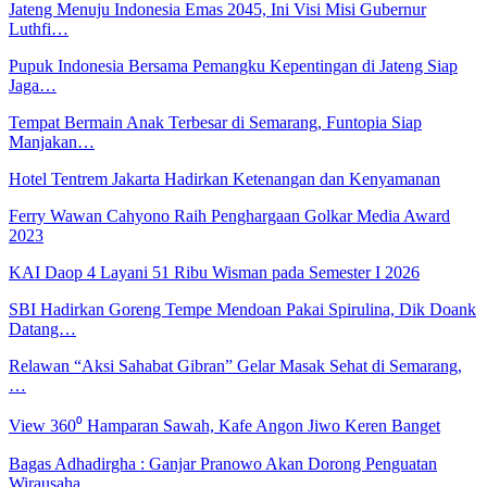
Jateng Menuju Indonesia Emas 2045, Ini Visi Misi Gubernur
Luthfi…
Pupuk Indonesia Bersama Pemangku Kepentingan di Jateng Siap
Jaga…
Tempat Bermain Anak Terbesar di Semarang, Funtopia Siap
Manjakan…
Hotel Tentrem Jakarta Hadirkan Ketenangan dan Kenyamanan
Ferry Wawan Cahyono Raih Penghargaan Golkar Media Award
2023
KAI Daop 4 Layani 51 Ribu Wisman pada Semester I 2026
SBI Hadirkan Goreng Tempe Mendoan Pakai Spirulina, Dik Doank
Datang…
Relawan “Aksi Sahabat Gibran” Gelar Masak Sehat di Semarang,
…
View 360⁰ Hamparan Sawah, Kafe Angon Jiwo Keren Banget
Bagas Adhadirgha : Ganjar Pranowo Akan Dorong Penguatan
Wirausaha