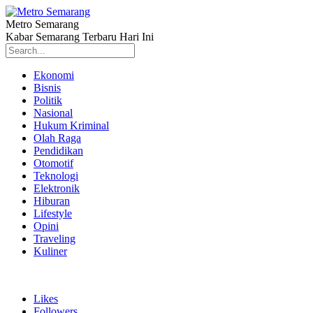
Metro Semarang
Kabar Semarang Terbaru Hari Ini
Ekonomi
Bisnis
Politik
Nasional
Hukum Kriminal
Olah Raga
Pendidikan
Otomotif
Teknologi
Elektronik
Hiburan
Lifestyle
Opini
Traveling
Kuliner
Likes
Followers