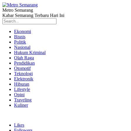
Metro Semarang
Kabar Semarang Terbaru Hari Ini
Ekonomi
Bisnis
Politik
Nasional
Hukum Kriminal
Olah Raga
Pendidikan
Otomotif
Teknologi
Elektronik
Hiburan
Lifestyle
Opini
Traveling
Kuliner
Likes
Followers