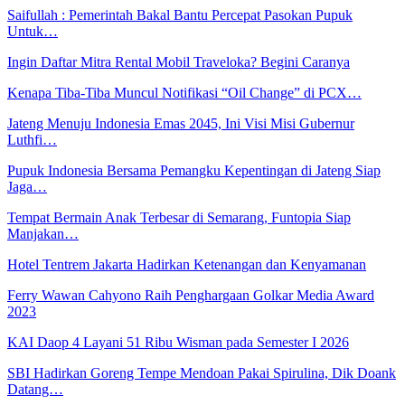
Saifullah : Pemerintah Bakal Bantu Percepat Pasokan Pupuk
Untuk…
Ingin Daftar Mitra Rental Mobil Traveloka? Begini Caranya
Kenapa Tiba-Tiba Muncul Notifikasi “Oil Change” di PCX…
Jateng Menuju Indonesia Emas 2045, Ini Visi Misi Gubernur
Luthfi…
Pupuk Indonesia Bersama Pemangku Kepentingan di Jateng Siap
Jaga…
Tempat Bermain Anak Terbesar di Semarang, Funtopia Siap
Manjakan…
Hotel Tentrem Jakarta Hadirkan Ketenangan dan Kenyamanan
Ferry Wawan Cahyono Raih Penghargaan Golkar Media Award
2023
KAI Daop 4 Layani 51 Ribu Wisman pada Semester I 2026
SBI Hadirkan Goreng Tempe Mendoan Pakai Spirulina, Dik Doank
Datang…