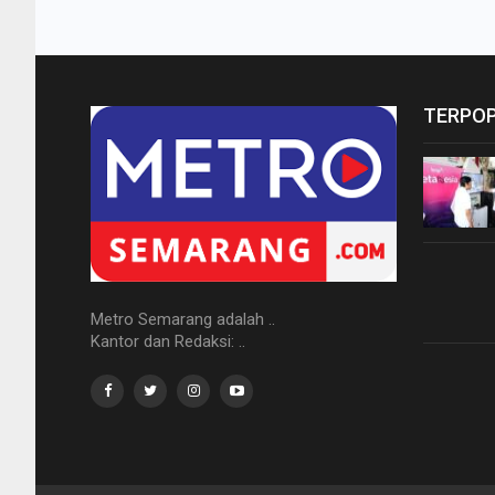
TERPO
Metro Semarang adalah ..
Kantor dan Redaksi: ..