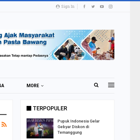
Sign In
GA
MORE
TERPOPULER
i 51 Ribu
Pupuk Indonesia Gelar
ester I
Gebyar Diskon di
Temanggung