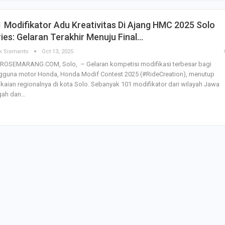
SBI Hadirkan Go
 Modifikator Adu Kreativitas Di Ajang HMC 2025 Solo
Tempe Mendoan 
Spirulina, Dik Do
ies: Gelaran Terakhir Menuju Final…
Datang…
k Sismanto
Oct 13, 2025
ROSEMARANG.COM, Solo, – Gelaran kompetisi modifikasi terbesar bagi
Relawan “Aksi S
gguna motor Honda, Honda Modif Contest 2025 (#RideCreation), menutup
Gibran” Gelar Ma
di Semarang,…
kaian regionalnya di kota Solo. Sebanyak 101 modifikator dari wilayah Jawa
gah dan…
View 360⁰ Hampa
Sawah, Kafe Ang
Keren Banget
Bagas Adhadirgha
Pranowo Akan D
Penguatan Wirau