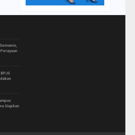
 Semawis,
 Perayaan
 BPJS
Adakan
Campus
wa Siapkan