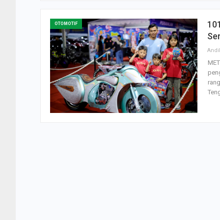
101
OTOMOTIF
Ser
Andi
MET
pen
rang
Ten