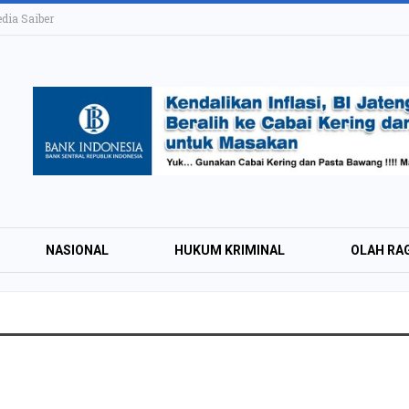
ia Saiber
NASIONAL
HUKUM KRIMINAL
OLAH RA
KAI Daop 4 Layan
Wisman pada Sem
2026