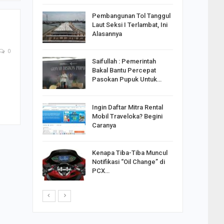
reng
Pembangunan Tol Tanggul
Pakai
Laut Seksi I Terlambat, Ini
ank
Alasannya
0
Saifullah : Pemerintah
ahabat
Bakal Bantu Percepat
sak Sehat
Pasokan Pupuk Untuk…
Ingin Daftar Mitra Rental
ran
Mobil Traveloka? Begini
on Jiwo
Caranya
Kenapa Tiba-Tiba Muncul
 : Ganjar
Notifikasi “Oil Change” di
orong
PCX…
saha