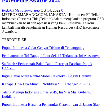
Excellence Awards 2022
Redaksi Metro Semarang
Oct 14, 2022
0
METROSEMARANG.COM, JAKARTA - Komitmen PT Telkom
Indonesia (Persero) Tbk (Telkom) dalam menjalankan program CSR
membuahkan hasil dan apresiasi yang baik. Pasalnya, Telkom
kembali meraih penghargaan Human Resources (HR) Excellence
Awards…
TERPOPULER
Pupuk Indonesia Gelar Gebyar Diskon di Temanggung
Pembangunan Tol Tanggul Laut Seksi I Terlambat, Ini Alasannya
Saifullah : Pemerintah Bakal Bantu Percepat Pasokan Pupuk
Untuk…
Ingin Daftar Mitra Rental Mobil Traveloka? Begini Caranya
Kenapa Tiba-Tiba Muncul Notifikasi “Oil Change” di PCX…
Jateng Menuju Indonesia Emas 2045, Ini Visi Misi Gubernur
Luthfi…
Pupuk Indonesia Bersama Pemangku Kepentingan di Jateng Siap