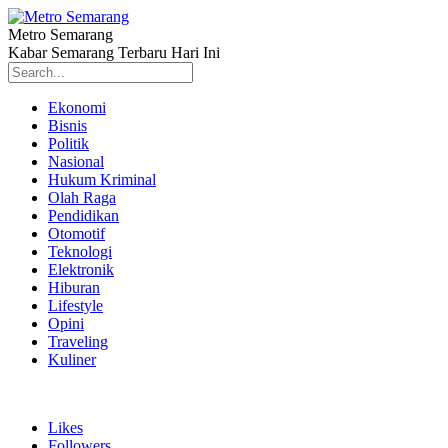
Metro Semarang
Kabar Semarang Terbaru Hari Ini
Ekonomi
Bisnis
Politik
Nasional
Hukum Kriminal
Olah Raga
Pendidikan
Otomotif
Teknologi
Elektronik
Hiburan
Lifestyle
Opini
Traveling
Kuliner
Likes
Followers