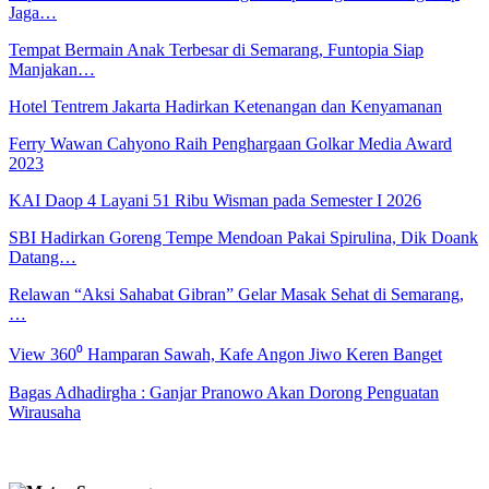
Jaga…
Tempat Bermain Anak Terbesar di Semarang, Funtopia Siap
Manjakan…
Hotel Tentrem Jakarta Hadirkan Ketenangan dan Kenyamanan
Ferry Wawan Cahyono Raih Penghargaan Golkar Media Award
2023
KAI Daop 4 Layani 51 Ribu Wisman pada Semester I 2026
SBI Hadirkan Goreng Tempe Mendoan Pakai Spirulina, Dik Doank
Datang…
Relawan “Aksi Sahabat Gibran” Gelar Masak Sehat di Semarang,
…
View 360⁰ Hamparan Sawah, Kafe Angon Jiwo Keren Banget
Bagas Adhadirgha : Ganjar Pranowo Akan Dorong Penguatan
Wirausaha