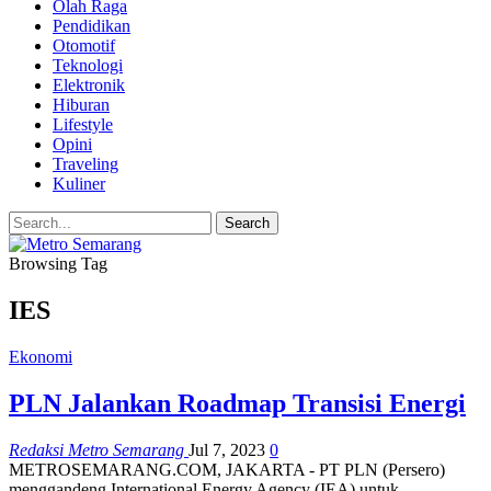
Olah Raga
Pendidikan
Otomotif
Teknologi
Elektronik
Hiburan
Lifestyle
Opini
Traveling
Kuliner
Browsing Tag
IES
Ekonomi
PLN Jalankan Roadmap Transisi Energi
Redaksi Metro Semarang
Jul 7, 2023
0
METROSEMARANG.COM, JAKARTA - PT PLN (Persero)
menggandeng International Energy Agency (IEA) untuk