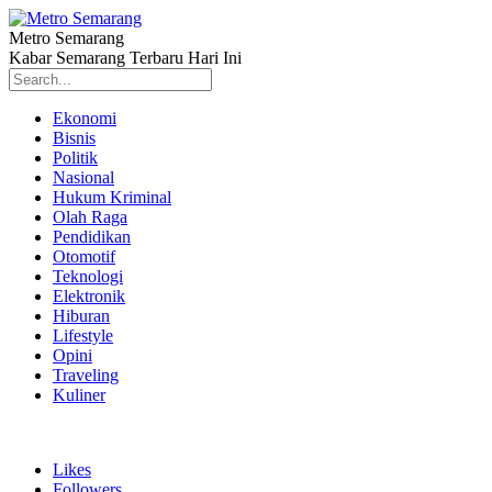
Metro Semarang
Kabar Semarang Terbaru Hari Ini
Ekonomi
Bisnis
Politik
Nasional
Hukum Kriminal
Olah Raga
Pendidikan
Otomotif
Teknologi
Elektronik
Hiburan
Lifestyle
Opini
Traveling
Kuliner
Likes
Followers