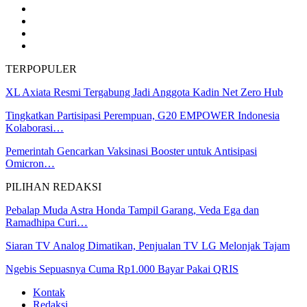
TERPOPULER
XL Axiata Resmi Tergabung Jadi Anggota Kadin Net Zero Hub
Tingkatkan Partisipasi Perempuan, G20 EMPOWER Indonesia
Kolaborasi…
Pemerintah Gencarkan Vaksinasi Booster untuk Antisipasi
Omicron…
PILIHAN REDAKSI
Pebalap Muda Astra Honda Tampil Garang, Veda Ega dan
Ramadhipa Curi…
Siaran TV Analog Dimatikan, Penjualan TV LG Melonjak Tajam
Ngebis Sepuasnya Cuma Rp1.000 Bayar Pakai QRIS
Kontak
Redaksi