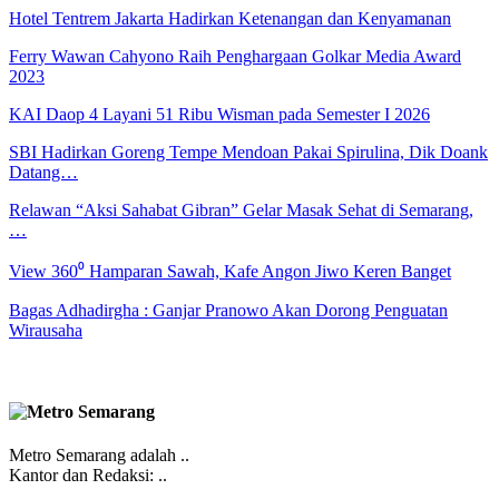
Hotel Tentrem Jakarta Hadirkan Ketenangan dan Kenyamanan
Ferry Wawan Cahyono Raih Penghargaan Golkar Media Award
2023
KAI Daop 4 Layani 51 Ribu Wisman pada Semester I 2026
SBI Hadirkan Goreng Tempe Mendoan Pakai Spirulina, Dik Doank
Datang…
Relawan “Aksi Sahabat Gibran” Gelar Masak Sehat di Semarang,
…
View 360⁰ Hamparan Sawah, Kafe Angon Jiwo Keren Banget
Bagas Adhadirgha : Ganjar Pranowo Akan Dorong Penguatan
Wirausaha
Metro Semarang adalah ..
Kantor dan Redaksi: ..