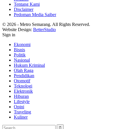
Tentang Kami
Disclaimer
Pedoman Media Saiber
© 2026 - Metro Semarang. All Rights Reserved.
Website Design:
BetterStudio
Sign in
Ekonomi
Bisnis
Politik
Nasional
Hukum Kriminal
Olah Raga
Pendidikan
Otomotif
Teknologi
Elektronik
Hiburan
Lifestyle
Opini
Traveling
Kuliner