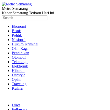
Metro Semarang
Kabar Semarang Terbaru Hari Ini
Ekonomi
Bisnis
Politik
Nasional
Hukum Kriminal
Olah Raga
Pendidikan
Otomotif
Teknologi
Elektronik
Hiburan
Lifestyle
Opini
Traveling
Kuliner
Likes
Followers