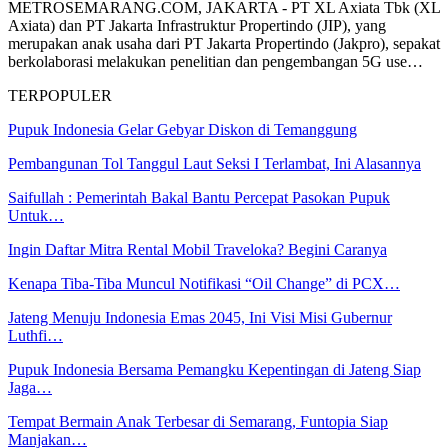
METROSEMARANG.COM, JAKARTA - PT XL Axiata Tbk (XL
Axiata) dan PT Jakarta Infrastruktur Propertindo (JIP), yang
merupakan anak usaha dari PT Jakarta Propertindo (Jakpro), sepakat
berkolaborasi melakukan penelitian dan pengembangan 5G use…
TERPOPULER
Pupuk Indonesia Gelar Gebyar Diskon di Temanggung
Pembangunan Tol Tanggul Laut Seksi I Terlambat, Ini Alasannya
Saifullah : Pemerintah Bakal Bantu Percepat Pasokan Pupuk
Untuk…
Ingin Daftar Mitra Rental Mobil Traveloka? Begini Caranya
Kenapa Tiba-Tiba Muncul Notifikasi “Oil Change” di PCX…
Jateng Menuju Indonesia Emas 2045, Ini Visi Misi Gubernur
Luthfi…
Pupuk Indonesia Bersama Pemangku Kepentingan di Jateng Siap
Jaga…
Tempat Bermain Anak Terbesar di Semarang, Funtopia Siap
Manjakan…