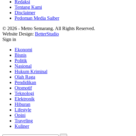
Redaksi
Tentang Kami
Disclaimer
Pedoman Media Saiber
© 2026 - Metro Semarang. All Rights Reserved.
Website Design:
BetterStudio
Sign in
Ekonomi
Bisnis
Politik
Nasional
Hukum Kriminal
Olah Raga
Pendidikan
Otomotif
Teknologi
Elektronik
Hiburan
Lifestyle
Opini
Traveling
Kuliner