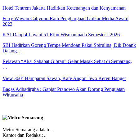
Hotel Tentrem Jakarta Hadirkan Ketenangan dan Kenyamanan
Ferry Wawan Cahyono Raih Penghargaan Golkar Media Award
2023
KAI Daop 4 Layani 51 Ribu Wisman pada Semester I 2026
SBI Hadirkan Goreng Tempe Mendoan Pakai Spirulina, Dik Doank
Datang…
Relawan “Aksi Sahabat Gibran” Gelar Masak Sehat di Semarang,
…
View 360⁰ Hamparan Sawah, Kafe Angon Jiwo Keren Banget
Bagas Adhadirgha : Ganjar Pranowo Akan Dorong Penguatan
Wirausaha
Metro Semarang adalah ..
Kantor dan Redaksi: ..