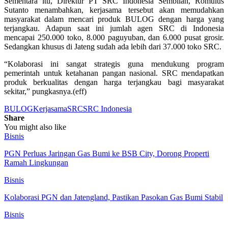
Sementara itu, Direktur PT SRC Indonesia Sembilan, Romulus
Sutanto menambahkan, kerjasama tersebut akan memudahkan
masyarakat dalam mencari produk BULOG dengan harga yang
terjangkau. Adapun saat ini jumlah agen SRC di Indonesia
mencapai 250.000 toko, 8.000 paguyuban, dan 6.000 pusat grosir.
Sedangkan khusus di Jateng sudah ada lebih dari 37.000 toko SRC.
“Kolaborasi ini sangat strategis guna mendukung program
pemerintah untuk ketahanan pangan nasional. SRC mendapatkan
produk berkualitas dengan harga terjangkau bagi masyarakat
sekitar,” pungkasnya.(eff)
BULOG
Kerjasama
SRC
SRC Indonesia
Share
You might also like
Bisnis
PGN Perluas Jaringan Gas Bumi ke BSB City, Dorong Properti
Ramah Lingkungan
Bisnis
Kolaborasi PGN dan Jatengland, Pastikan Pasokan Gas Bumi Stabil
Bisnis