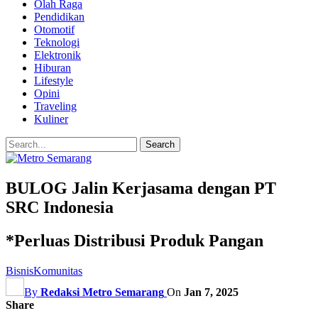
Olah Raga
Pendidikan
Otomotif
Teknologi
Elektronik
Hiburan
Lifestyle
Opini
Traveling
Kuliner
BULOG Jalin Kerjasama dengan PT
SRC Indonesia
*Perluas Distribusi Produk Pangan
Bisnis
Komunitas
By
Redaksi Metro Semarang
On
Jan 7, 2025
Share