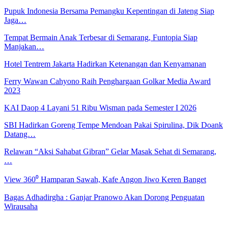
Pupuk Indonesia Bersama Pemangku Kepentingan di Jateng Siap
Jaga…
Tempat Bermain Anak Terbesar di Semarang, Funtopia Siap
Manjakan…
Hotel Tentrem Jakarta Hadirkan Ketenangan dan Kenyamanan
Ferry Wawan Cahyono Raih Penghargaan Golkar Media Award
2023
KAI Daop 4 Layani 51 Ribu Wisman pada Semester I 2026
SBI Hadirkan Goreng Tempe Mendoan Pakai Spirulina, Dik Doank
Datang…
Relawan “Aksi Sahabat Gibran” Gelar Masak Sehat di Semarang,
…
View 360⁰ Hamparan Sawah, Kafe Angon Jiwo Keren Banget
Bagas Adhadirgha : Ganjar Pranowo Akan Dorong Penguatan
Wirausaha