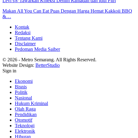
Levi’s® Tawarkan Koleksi Denim Ramadan dan Idul Fitri
Makan All You Can Eat Puas Dengan Harga Hemat Kakkoii BBQ
&…
Kontak
Redaksi
Tentang Kami
Disclaimer
Pedoman Media Saiber
© 2026 - Metro Semarang. All Rights Reserved.
Website Design:
BetterStudio
Sign in
Ekonomi
Bisnis
Politik
Nasional
Hukum Kriminal
Olah Raga
Pendidikan
Otomotif
Teknologi
Elektronik
Hiburan