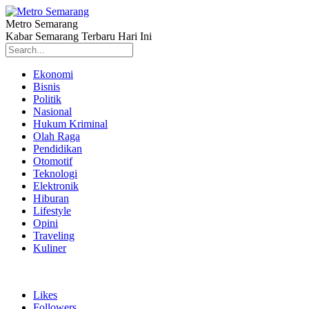
Metro Semarang
Kabar Semarang Terbaru Hari Ini
Ekonomi
Bisnis
Politik
Nasional
Hukum Kriminal
Olah Raga
Pendidikan
Otomotif
Teknologi
Elektronik
Hiburan
Lifestyle
Opini
Traveling
Kuliner
Likes
Followers