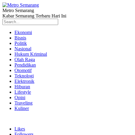
Metro Semarang
Kabar Semarang Terbaru Hari Ini
Ekonomi
Bisnis
Politik
Nasional
Hukum Kriminal
Olah Raga
Pendidikan
Otomotif
Teknologi
Elektronik
Hiburan
Lifestyle
Opini
Traveling
Kuliner
Likes
Followers