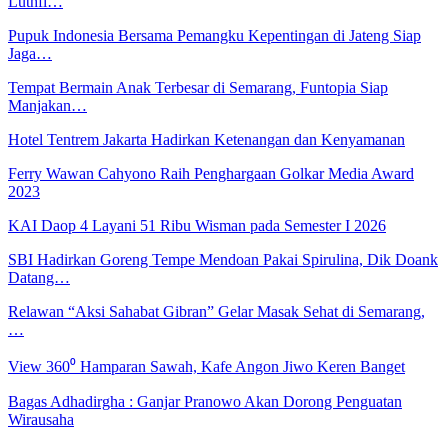
Luthfi…
Pupuk Indonesia Bersama Pemangku Kepentingan di Jateng Siap
Jaga…
Tempat Bermain Anak Terbesar di Semarang, Funtopia Siap
Manjakan…
Hotel Tentrem Jakarta Hadirkan Ketenangan dan Kenyamanan
Ferry Wawan Cahyono Raih Penghargaan Golkar Media Award
2023
KAI Daop 4 Layani 51 Ribu Wisman pada Semester I 2026
SBI Hadirkan Goreng Tempe Mendoan Pakai Spirulina, Dik Doank
Datang…
Relawan “Aksi Sahabat Gibran” Gelar Masak Sehat di Semarang,
…
View 360⁰ Hamparan Sawah, Kafe Angon Jiwo Keren Banget
Bagas Adhadirgha : Ganjar Pranowo Akan Dorong Penguatan
Wirausaha