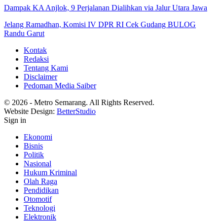
Dampak KA Anjlok, 9 Perjalanan Dialihkan via Jalur Utara Jawa
Jelang Ramadhan, Komisi IV DPR RI Cek Gudang BULOG
Randu Garut
Kontak
Redaksi
Tentang Kami
Disclaimer
Pedoman Media Saiber
© 2026 - Metro Semarang. All Rights Reserved.
Website Design:
BetterStudio
Sign in
Ekonomi
Bisnis
Politik
Nasional
Hukum Kriminal
Olah Raga
Pendidikan
Otomotif
Teknologi
Elektronik