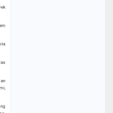
yek
lam
ota
las
tan
mi,
ang