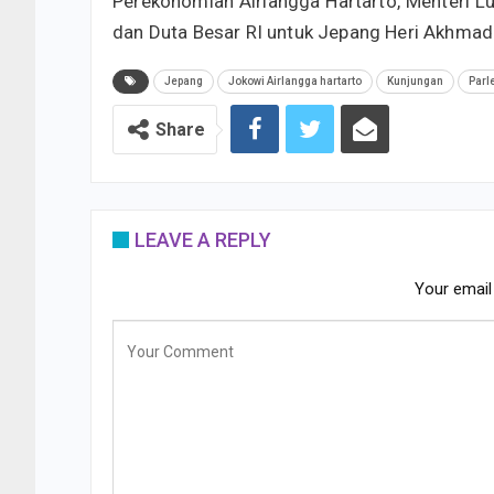
Perekonomian Airlangga Hartarto, Menteri Lu
dan Duta Besar RI untuk Jepang Heri Akhmadi
Jepang
Jokowi Airlangga hartarto
Kunjungan
Parl
Share
LEAVE A REPLY
Your email 