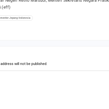
ar Negeri Retno Marsudi, Menteri Sekretaris Negara Pratik
.(eff)
ementer Jepang-Indonesia
address will not be published.