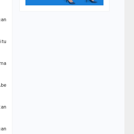
gan
itu
ama
Abe
tan
gan