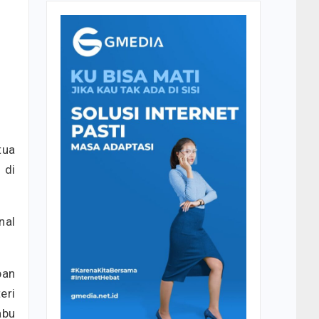
tua
 di
nal
pan
eri
abu