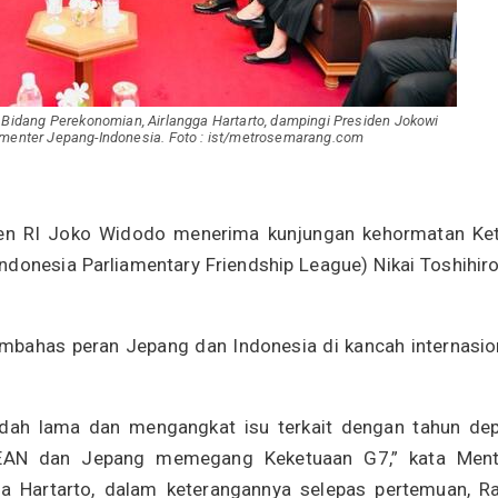
idang Perekonomian, Airlangga Hartarto, dampingi Presiden Jokowi
menter Jepang-Indonesia. Foto : ist/metrosemarang.com
en RI Joko Widodo menerima kunjungan kehormatan Ke
donesia Parliamentary Friendship League) Nikai Toshihiro
bahas peran Jepang dan Indonesia di kancah internasio
udah lama dan mengangkat isu terkait dengan tahun de
EAN dan Jepang memegang Keketuaan G7,” kata Ment
ga Hartarto, dalam keterangannya selepas pertemuan, R