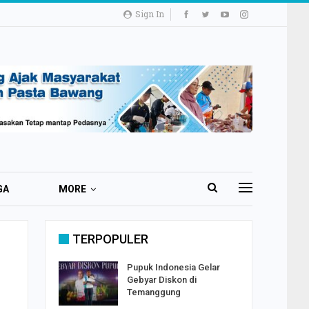
Sign In
GA
MORE
TERPOPULER
i 51 Ribu
Pupuk Indonesia Gelar
ester I
Gebyar Diskon di
Temanggung