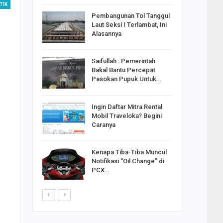
TIK
reng
Pembangunan Tol Tanggul
Pakai
Laut Seksi I Terlambat, Ini
ank
Alasannya
Saifullah : Pemerintah
ahabat
Bakal Bantu Percepat
sak Sehat
Pasokan Pupuk Untuk…
Ingin Daftar Mitra Rental
ran
Mobil Traveloka? Begini
on Jiwo
Caranya
Kenapa Tiba-Tiba Muncul
 : Ganjar
Notifikasi “Oil Change” di
orong
PCX…
saha