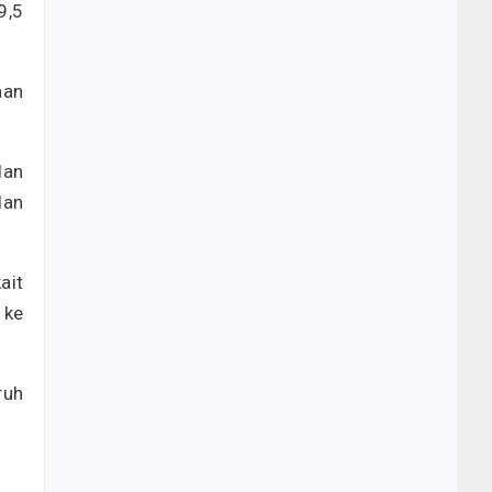
9,5
aan
lan
dan
ait
 ke
ruh