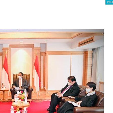
POLI
SBI Hadirkan Go
Tempe Mendoan 
Spirulina, Dik Do
Datang…
Relawan “Aksi S
Gibran” Gelar Ma
di Semarang,…
View 360⁰ Hampa
Sawah, Kafe Ang
Keren Banget
Bagas Adhadirgha
Pranowo Akan D
Penguatan Wirau