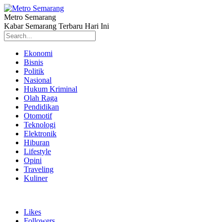
Metro Semarang
Kabar Semarang Terbaru Hari Ini
Ekonomi
Bisnis
Politik
Nasional
Hukum Kriminal
Olah Raga
Pendidikan
Otomotif
Teknologi
Elektronik
Hiburan
Lifestyle
Opini
Traveling
Kuliner
Likes
Followers