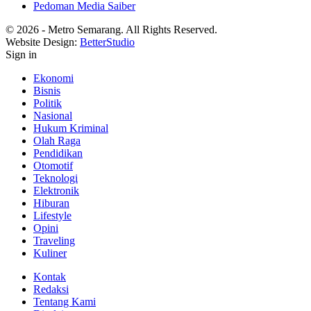
Pedoman Media Saiber
© 2026 - Metro Semarang. All Rights Reserved.
Website Design:
BetterStudio
Sign in
Ekonomi
Bisnis
Politik
Nasional
Hukum Kriminal
Olah Raga
Pendidikan
Otomotif
Teknologi
Elektronik
Hiburan
Lifestyle
Opini
Traveling
Kuliner
Kontak
Redaksi
Tentang Kami