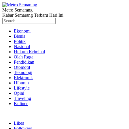
Metro Semarang
Kabar Semarang Terbaru Hari Ini
Ekonomi
Bisnis
Politik
Nasional
Hukum Kriminal
Olah Raga
Pendidikan
Otomotif
Teknologi
Elektronik
Hiburan
Lifestyle
Opini
Traveling
Kuliner
Likes
Followers