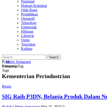
Nasional
Hukum Kriminal
Olah Raga
Pendidikan
Otomotif
Teknologi
Elektronik
Hiburan
Lifestyle
Opini
Traveling
Kuliner
Posts
Categories
Browsing Tag
Tags
Kementerian Perindustrian
Bisnis
SIG Raih P3DN, Belanja Produk Dalam Neg
Redaksi Metro Semarang
Mar 15, 2023
0