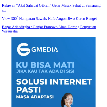
Relawan “Aksi Sahabat Gibran” Gelar Masak Sehat di Semarang,
…
View 360⁰ Hamparan Sawah, Kafe Angon Jiwo Keren Banget
Bagas Adhadirgha : Ganjar Pranowo Akan Dorong Penguatan
Wirausaha