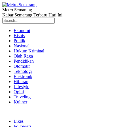
Metro Semarang
Kabar Semarang Terbaru Hari Ini
Ekonomi
Bisnis
Politik
Nasional
Hukum Kriminal
Olah Raga
Pendidikan
Otomotif
Teknologi
Elektronik
Hiburan
Lifestyle
Opini
Traveling
Kuliner
Likes
Followers