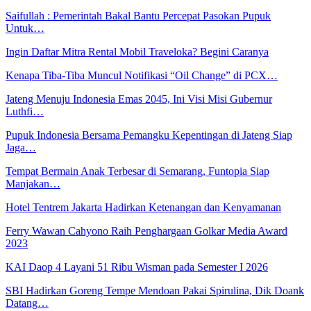
Saifullah : Pemerintah Bakal Bantu Percepat Pasokan Pupuk
Untuk…
Ingin Daftar Mitra Rental Mobil Traveloka? Begini Caranya
Kenapa Tiba-Tiba Muncul Notifikasi “Oil Change” di PCX…
Jateng Menuju Indonesia Emas 2045, Ini Visi Misi Gubernur
Luthfi…
Pupuk Indonesia Bersama Pemangku Kepentingan di Jateng Siap
Jaga…
Tempat Bermain Anak Terbesar di Semarang, Funtopia Siap
Manjakan…
Hotel Tentrem Jakarta Hadirkan Ketenangan dan Kenyamanan
Ferry Wawan Cahyono Raih Penghargaan Golkar Media Award
2023
KAI Daop 4 Layani 51 Ribu Wisman pada Semester I 2026
SBI Hadirkan Goreng Tempe Mendoan Pakai Spirulina, Dik Doank
Datang…