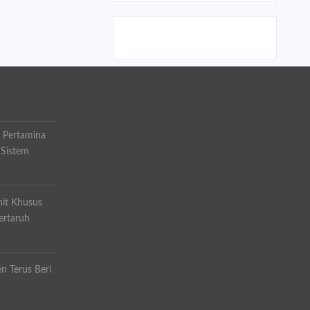
 Pertamina
 Sistem
it Khusus
ertaruh
n Terus Beri