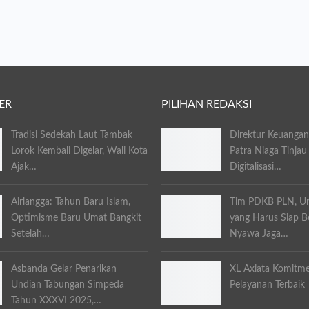
ER
PILIHAN REDAKSI
Tradisi Sedekah Laut Tambak
Direktur Keuangan
Lorok Kembali Digelar, Wali Kota
Patra Niaga Tinjau
Ajak…
Digitalisasi…
Airlangga: Tahun Baru Islam,
Tim PDKB PLN, Un
Optimisme Baru Umat Bangkit
yang Harus Siap B
Setelah…
Nyawa Jaga…
Asbanda Gelar Penarikan
XL Axiata Komitme
Undian Tabungan Simpeda
Pelayanan Terbaik
Tahun XXXVI 2025,…