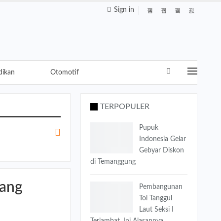
Sign in
dikan
Otomotif
TERPOPULER
Pupuk
Indonesia Gelar
Gebyar Diskon
di Temanggung
rang
Pembangunan
Tol Tanggul
Laut Seksi I
Terlambat, Ini Alasannya