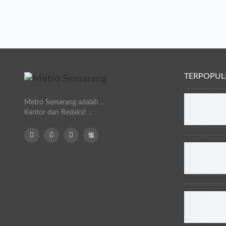
TERPOPUL
Metro Semarang adalah ..
Kantor dan Redaksi: ..