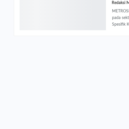
METROSEM
pada sek
Spesifik 