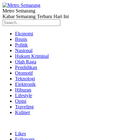
Metro Semarang
Kabar Semarang Terbaru Hari Ini
Ekonomi
Bisnis
Politik
Nasional
Hukum Kriminal
Olah Raga
Pendidikan
Otomotif
Teknologi
Elektronik
Hiburan
Lifestyle
Opini
Traveling
Kuliner
Likes
Followers