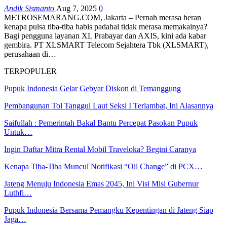
Andik Sismanto
Aug 7, 2025
0
METROSEMARANG.COM, Jakarta – Pernah merasa heran
kenapa pulsa tiba-tiba habis padahal tidak merasa memakainya?
Bagi pengguna layanan XL Prabayar dan AXIS, kini ada kabar
gembira. PT XLSMART Telecom Sejahtera Tbk (XLSMART),
perusahaan di…
TERPOPULER
Pupuk Indonesia Gelar Gebyar Diskon di Temanggung
Pembangunan Tol Tanggul Laut Seksi I Terlambat, Ini Alasannya
Saifullah : Pemerintah Bakal Bantu Percepat Pasokan Pupuk
Untuk…
Ingin Daftar Mitra Rental Mobil Traveloka? Begini Caranya
Kenapa Tiba-Tiba Muncul Notifikasi “Oil Change” di PCX…
Jateng Menuju Indonesia Emas 2045, Ini Visi Misi Gubernur
Luthfi…
Pupuk Indonesia Bersama Pemangku Kepentingan di Jateng Siap
Jaga…