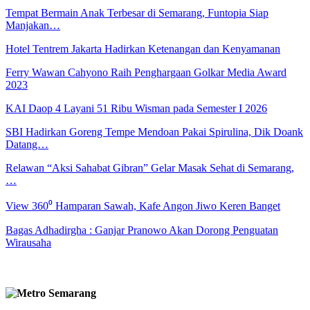
Tempat Bermain Anak Terbesar di Semarang, Funtopia Siap
Manjakan…
Hotel Tentrem Jakarta Hadirkan Ketenangan dan Kenyamanan
Ferry Wawan Cahyono Raih Penghargaan Golkar Media Award
2023
KAI Daop 4 Layani 51 Ribu Wisman pada Semester I 2026
SBI Hadirkan Goreng Tempe Mendoan Pakai Spirulina, Dik Doank
Datang…
Relawan “Aksi Sahabat Gibran” Gelar Masak Sehat di Semarang,
…
View 360⁰ Hamparan Sawah, Kafe Angon Jiwo Keren Banget
Bagas Adhadirgha : Ganjar Pranowo Akan Dorong Penguatan
Wirausaha