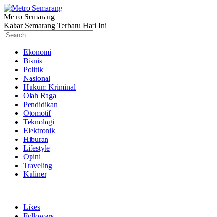
Metro Semarang
Kabar Semarang Terbaru Hari Ini
Ekonomi
Bisnis
Politik
Nasional
Hukum Kriminal
Olah Raga
Pendidikan
Otomotif
Teknologi
Elektronik
Hiburan
Lifestyle
Opini
Traveling
Kuliner
Likes
Followers