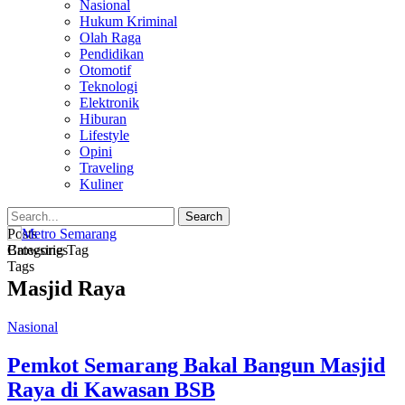
Nasional
Hukum Kriminal
Olah Raga
Pendidikan
Otomotif
Teknologi
Elektronik
Hiburan
Lifestyle
Opini
Traveling
Kuliner
Posts
Categories
Browsing Tag
Tags
Masjid Raya
Nasional
Pemkot Semarang Bakal Bangun Masjid
Raya di Kawasan BSB