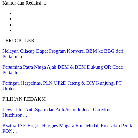
Kantor dan Redaksi: ..
TERPOPULER
Nelayan Cilacap Dapat Program Konversi BBM ke BBG dari
Pertamina…
Pertamina Patra Niaga Ajak DEM & BEM Dukung QR Code
Pertalite
Peringati Harpelnas, PLN UP2D Jateng & DIY Kunjungi PT
United…
PILIHAN REDAKSI
Lewat fitur Anti-Spam dan Anti-Scam Indosat Ooredoo
Hutchison…
Ksatria JNE Bogor, Haggies Mugara Raih Medali Emas dan Perak
PON…