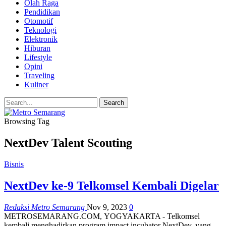
Olah Raga
Pendidikan
Otomotif
Teknologi
Elektronik
Hiburan
Lifestyle
Opini
Traveling
Kuliner
Browsing Tag
NextDev Talent Scouting
Bisnis
NextDev ke-9 Telkomsel Kembali Digelar
Redaksi Metro Semarang
Nov 9, 2023
0
METROSEMARANG.COM, YOGYAKARTA - Telkomsel
kembali menghadirkan program impact incubator NextDev, yang