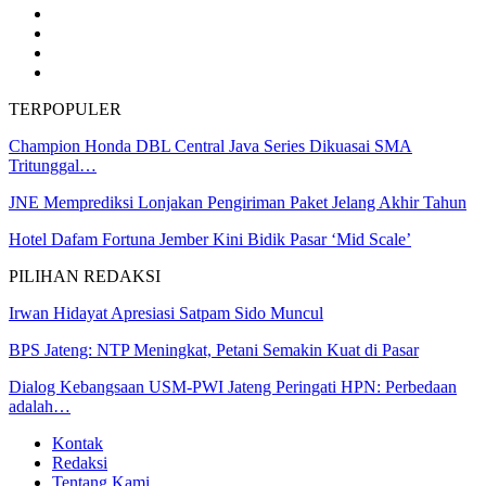
TERPOPULER
Champion Honda DBL Central Java Series Dikuasai SMA
Tritunggal…
JNE Memprediksi Lonjakan Pengiriman Paket Jelang Akhir Tahun
Hotel Dafam Fortuna Jember Kini Bidik Pasar ‘Mid Scale’
PILIHAN REDAKSI
Irwan Hidayat Apresiasi Satpam Sido Muncul
BPS Jateng: NTP Meningkat, Petani Semakin Kuat di Pasar
Dialog Kebangsaan USM-PWI Jateng Peringati HPN: Perbedaan
adalah…
Kontak
Redaksi
Tentang Kami