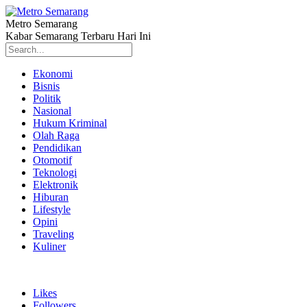
Metro Semarang
Kabar Semarang Terbaru Hari Ini
Ekonomi
Bisnis
Politik
Nasional
Hukum Kriminal
Olah Raga
Pendidikan
Otomotif
Teknologi
Elektronik
Hiburan
Lifestyle
Opini
Traveling
Kuliner
Likes
Followers