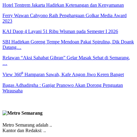
Hotel Tentrem Jakarta Hadirkan Ketenangan dan Kenyamanan
Ferry Wawan Cahyono Raih Penghargaan Golkar Media Award
2023
KAI Daop 4 Layani 51 Ribu Wisman pada Semester I 2026
SBI Hadirkan Goreng Tempe Mendoan Pakai Spirulina, Dik Doank
Datang…
Relawan “Aksi Sahabat Gibran” Gelar Masak Sehat di Semarang,
…
View 360⁰ Hamparan Sawah, Kafe Angon Jiwo Keren Banget
Bagas Adhadirgha : Ganjar Pranowo Akan Dorong Penguatan
Wirausaha
Metro Semarang adalah ..
Kantor dan Redaksi: ..