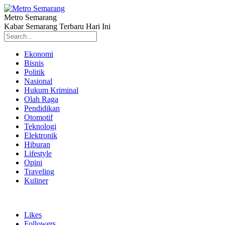
Metro Semarang
Kabar Semarang Terbaru Hari Ini
Ekonomi
Bisnis
Politik
Nasional
Hukum Kriminal
Olah Raga
Pendidikan
Otomotif
Teknologi
Elektronik
Hiburan
Lifestyle
Opini
Traveling
Kuliner
Likes
Followers