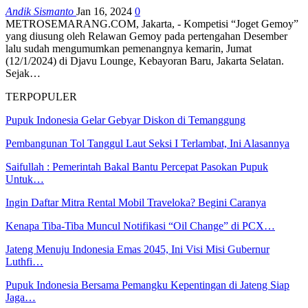
Andik Sismanto
Jan 16, 2024
0
METROSEMARANG.COM, Jakarta, - Kompetisi “Joget Gemoy”
yang diusung oleh Relawan Gemoy pada pertengahan Desember
lalu sudah mengumumkan pemenangnya kemarin, Jumat
(12/1/2024) di Djavu Lounge, Kebayoran Baru, Jakarta Selatan.
Sejak…
TERPOPULER
Pupuk Indonesia Gelar Gebyar Diskon di Temanggung
Pembangunan Tol Tanggul Laut Seksi I Terlambat, Ini Alasannya
Saifullah : Pemerintah Bakal Bantu Percepat Pasokan Pupuk
Untuk…
Ingin Daftar Mitra Rental Mobil Traveloka? Begini Caranya
Kenapa Tiba-Tiba Muncul Notifikasi “Oil Change” di PCX…
Jateng Menuju Indonesia Emas 2045, Ini Visi Misi Gubernur
Luthfi…
Pupuk Indonesia Bersama Pemangku Kepentingan di Jateng Siap
Jaga…