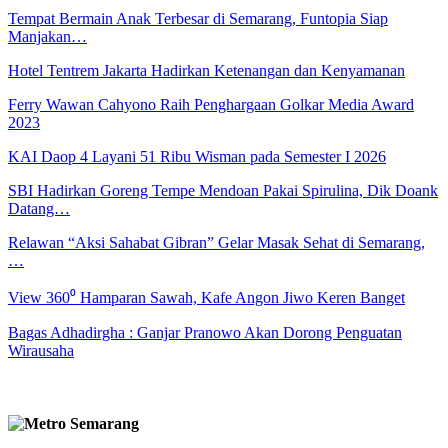
Tempat Bermain Anak Terbesar di Semarang, Funtopia Siap
Manjakan…
Hotel Tentrem Jakarta Hadirkan Ketenangan dan Kenyamanan
Ferry Wawan Cahyono Raih Penghargaan Golkar Media Award
2023
KAI Daop 4 Layani 51 Ribu Wisman pada Semester I 2026
SBI Hadirkan Goreng Tempe Mendoan Pakai Spirulina, Dik Doank
Datang…
Relawan “Aksi Sahabat Gibran” Gelar Masak Sehat di Semarang,
…
View 360⁰ Hamparan Sawah, Kafe Angon Jiwo Keren Banget
Bagas Adhadirgha : Ganjar Pranowo Akan Dorong Penguatan
Wirausaha