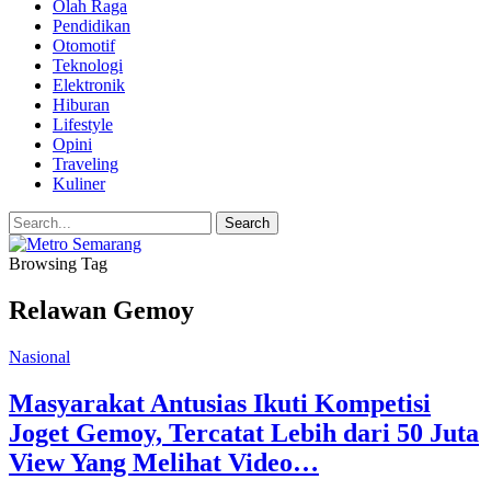
Olah Raga
Pendidikan
Otomotif
Teknologi
Elektronik
Hiburan
Lifestyle
Opini
Traveling
Kuliner
Browsing Tag
Relawan Gemoy
Nasional
Masyarakat Antusias Ikuti Kompetisi
Joget Gemoy, Tercatat Lebih dari 50 Juta
View Yang Melihat Video…