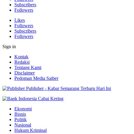
Subscribers
Followers
Likes
Followers
Subscribers
Followers
Sign in
Kontak
Redaksi
Tentang Kami
Disclaimer
Pedoman Media Saiber
Publisher - Kabar Semarang Terbaru Hari Ini
Ekonomi
Bisnis
Politik
Nasional
Hukum Kriminal