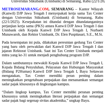
Universitas Stikubank (Unisbank) di Semarang, Rabu (22/1/2
METROSEMARANG
.
COM
, SEMARANG
– Kantor Wilayah
(Kanwil) DJP Jawa Tengah I menyepakati kerja sama Tax Center
dengan Universitas Stikubank (Unisbank) di Semarang, Rabu
(22/1/2025). Kesepakatan ini ditandai dengan ditandatanganinya
perjanjian kerja sama (PKS) antara Kanwil DJP Jawa Tengah I dan
Unisbank oleh Kepala Kanwil DJP Jawa Tengah I, Nurbaeti
Munawaroh, dan Rektor Unisbank, Dr. Elen Puspitasari, S.E., M.Si.
Pada kesempatan ini pula, dilakukan peresmian gedung Tax Center
yang baru oleh perwakilan dari Kanwil DJP Jawa Tengah I dan
jajaran Rektorat Unisbank. Saat ini Tax Center Unisbank menjadi
mitra yang ke-31 untuk menjadi penghubung program DJP.
Dalam sambutannya mewakili Kepala Kanwil DJP Jawa Tengah I,
Kepala Bidang Penyuluhan, Pelayanan dan Hubungan Masyarakat
(Bidang P2Humas) Kanwil DJP Jawa Tengah I, Bayu Setiawan
mengatakan, Tax Center memiliki peran penting dalam
meningkatkan pengetahuan perpajakan dan menanamkan semangat
sadar pajak khususnya di lingkungan kampus.
“Dalam lingkup kampus, Tax Center memiliki peranan penting
khususnya untuk meningkatkan literasi perpajakan dan semangat
sadar pajak bagi segenap sivitas akademika,” ungkap Bayu.