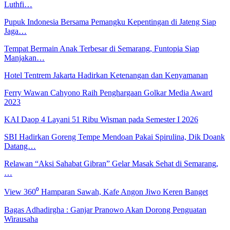
Luthfi…
Pupuk Indonesia Bersama Pemangku Kepentingan di Jateng Siap
Jaga…
Tempat Bermain Anak Terbesar di Semarang, Funtopia Siap
Manjakan…
Hotel Tentrem Jakarta Hadirkan Ketenangan dan Kenyamanan
Ferry Wawan Cahyono Raih Penghargaan Golkar Media Award
2023
KAI Daop 4 Layani 51 Ribu Wisman pada Semester I 2026
SBI Hadirkan Goreng Tempe Mendoan Pakai Spirulina, Dik Doank
Datang…
Relawan “Aksi Sahabat Gibran” Gelar Masak Sehat di Semarang,
…
View 360⁰ Hamparan Sawah, Kafe Angon Jiwo Keren Banget
Bagas Adhadirgha : Ganjar Pranowo Akan Dorong Penguatan
Wirausaha