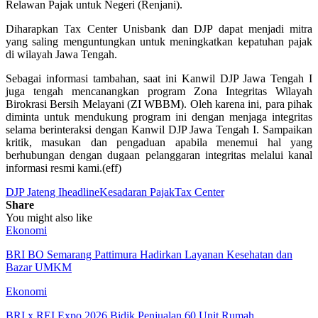
Relawan Pajak untuk Negeri (Renjani).
Diharapkan Tax Center Unisbank dan DJP dapat menjadi mitra
yang saling menguntungkan untuk meningkatkan kepatuhan pajak
di wilayah Jawa Tengah.
Sebagai informasi tambahan, saat ini Kanwil DJP Jawa Tengah I
juga tengah mencanangkan program Zona Integritas Wilayah
Birokrasi Bersih Melayani (ZI WBBM). Oleh karena ini, para pihak
diminta untuk mendukung program ini dengan menjaga integritas
selama berinteraksi dengan Kanwil DJP Jawa Tengah I. Sampaikan
kritik, masukan dan pengaduan apabila menemui hal yang
berhubungan dengan dugaan pelanggaran integritas melalui kanal
informasi resmi kami.(eff)
DJP Jateng I
headline
Kesadaran Pajak
Tax Center
Share
You might also like
Ekonomi
BRI BO Semarang Pattimura Hadirkan Layanan Kesehatan dan
Bazar UMKM
Ekonomi
BRI x REI Expo 2026 Bidik Penjualan 60 Unit Rumah