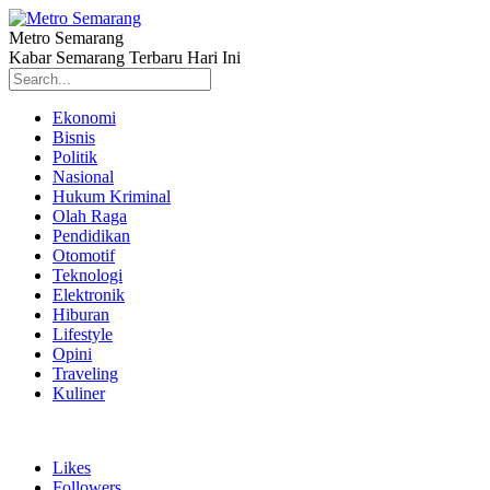
Metro Semarang
Kabar Semarang Terbaru Hari Ini
Ekonomi
Bisnis
Politik
Nasional
Hukum Kriminal
Olah Raga
Pendidikan
Otomotif
Teknologi
Elektronik
Hiburan
Lifestyle
Opini
Traveling
Kuliner
Likes
Followers