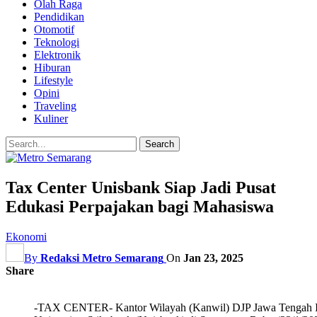
Olah Raga
Pendidikan
Otomotif
Teknologi
Elektronik
Hiburan
Lifestyle
Opini
Traveling
Kuliner
Tax Center Unisbank Siap Jadi Pusat
Edukasi Perpajakan bagi Mahasiswa
Ekonomi
By
Redaksi Metro Semarang
On
Jan 23, 2025
Share
-TAX CENTER- Kantor Wilayah (Kanwil) DJP Jawa Tengah I 