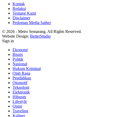
Kontak
Redaksi
Tentang Kami
Disclaimer
Pedoman Media Saiber
© 2026 - Metro Semarang. All Rights Reserved.
Website Design:
BetterStudio
Sign in
Ekonomi
Bisnis
Politik
Nasional
Hukum Kriminal
Olah Raga
Pendidikan
Otomotif
Teknologi
Elektronik
Hiburan
Lifestyle
Opini
Traveling
Kuliner