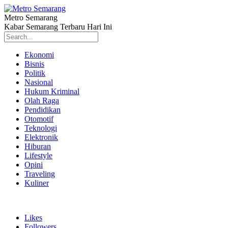
Metro Semarang
Kabar Semarang Terbaru Hari Ini
Ekonomi
Bisnis
Politik
Nasional
Hukum Kriminal
Olah Raga
Pendidikan
Otomotif
Teknologi
Elektronik
Hiburan
Lifestyle
Opini
Traveling
Kuliner
Likes
Followers