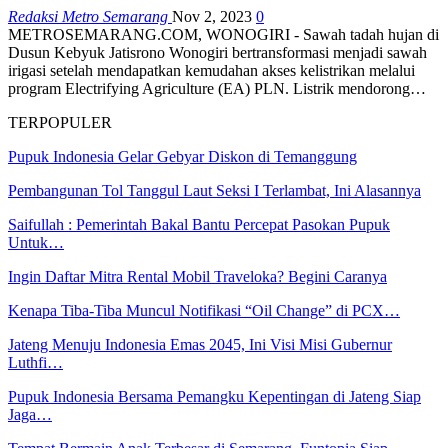
Redaksi Metro Semarang
Nov 2, 2023
0
METROSEMARANG.COM, WONOGIRI - Sawah tadah hujan di
Dusun Kebyuk Jatisrono Wonogiri bertransformasi menjadi sawah
irigasi setelah mendapatkan kemudahan akses kelistrikan melalui
program Electrifying Agriculture (EA) PLN. Listrik mendorong…
TERPOPULER
Pupuk Indonesia Gelar Gebyar Diskon di Temanggung
Pembangunan Tol Tanggul Laut Seksi I Terlambat, Ini Alasannya
Saifullah : Pemerintah Bakal Bantu Percepat Pasokan Pupuk
Untuk…
Ingin Daftar Mitra Rental Mobil Traveloka? Begini Caranya
Kenapa Tiba-Tiba Muncul Notifikasi “Oil Change” di PCX…
Jateng Menuju Indonesia Emas 2045, Ini Visi Misi Gubernur
Luthfi…
Pupuk Indonesia Bersama Pemangku Kepentingan di Jateng Siap
Jaga…