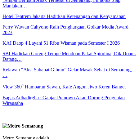
Tempat Bermain Anak Terbesar di Semarang, Funtopia Siap
Manjakan…
Hotel Tentrem Jakarta Hadirkan Ketenangan dan Kenyamanan
Ferry Wawan Cahyono Raih Penghargaan Golkar Media Award
2023
KAI Daop 4 Layani 51 Ribu Wisman pada Semester I 2026
SBI Hadirkan Goreng Tempe Mendoan Pakai Spirulina, Dik Doank
Datang…
Relawan “Aksi Sahabat Gibran” Gelar Masak Sehat di Semarang,
…
View 360⁰ Hamparan Sawah, Kafe Angon Jiwo Keren Banget
Bagas Adhadirgha : Ganjar Pranowo Akan Dorong Penguatan
Wirausaha
Metro Semarang adalah ..