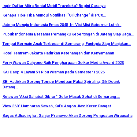
Ingin Daftar Mitra Rental Mobil Traveloka? Begini Caranya
Kenapa Tiba-Tiba Muncul Notifikasi “Oil Change” di PCX…
Jateng Menuju Indonesia Emas 2045, Ini Visi Misi Gubernur Luthfi…
Pupuk Indonesia Bersama Pemangku Kepentingan di Jateng Siap Jaga…
Tempat Bermain Anak Terbesar di Semarang, Funtopia Siap Manjakan…
Hotel Tentrem Jakarta Hadirkan Ketenangan dan Kenyamanan
Ferry Wawan Cahyono Raih Penghargaan Golkar Media Award 2023
KAI Daop 4 Layani 51 Ribu Wisman pada Semester I 2026
SBI Hadirkan Goreng Tempe Mendoan Pakai Spirulina, Dik Doank
Datang…
Relawan “Aksi Sahabat Gibran” Gelar Masak Sehat di Semarang,…
View 360⁰ Hamparan Sawah, Kafe Angon Jiwo Keren Banget
Bagas Adhadirgha : Ganjar Pranowo Akan Dorong Penguatan Wirausaha