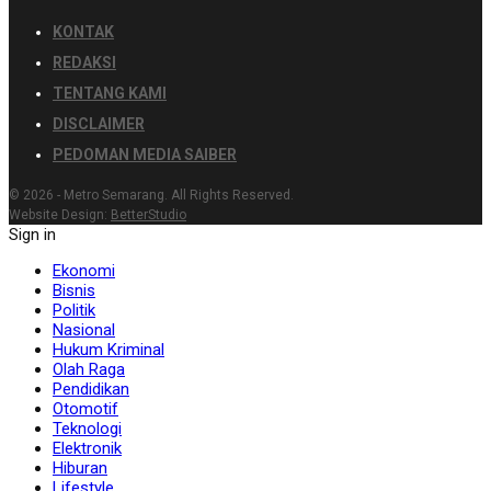
KONTAK
REDAKSI
TENTANG KAMI
DISCLAIMER
PEDOMAN MEDIA SAIBER
© 2026 - Metro Semarang. All Rights Reserved.
Website Design:
BetterStudio
Sign in
Ekonomi
Bisnis
Politik
Nasional
Hukum Kriminal
Olah Raga
Pendidikan
Otomotif
Teknologi
Elektronik
Hiburan
Lifestyle