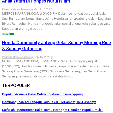
Anak Yatim Di Ponpes Nurul Islam
Redaksi Metro Semarang
Mar 24, 2025
0
METROSEMARANG.COM, WONOGIRI– Dalam semangat berbagi di bulan
Suci Ramadhan, komunitas pecinta Honda yang tergabung dalam kegiatan
Bikers Ramadhan Honda menggelar aksi sosial di dua kota sekaligus yaitu
Kabupaten Wonogiri pada…
OTOMOTIF
Honda Community Jateng Gelar Sunday Morning Ride
& Sunday Gathering
Redaksi Metro Semarang
Sep 15, 2022
0
METROSEMARANG.COM, SEMARANG - Pada hari minggu yang lalu
(11/9/2022), Honda Community Jawa Tengah bersama dengan Komunitas
Scoopy Owner Semarang (SOS), Scoopers Semarang, dan Genio Owner
Semarang berkumpul di Piston Cafe Astra Motor…
TERPOPULER
Pupuk Indonesia Gelar Gebyar Diskon di Temanggung
Pembangunan Tol Tanggul Laut Seksi I Terlambat, Ini Alasannya
Saifullah : Pemerintah Bakal Bantu Percepat Pasokan Pupuk Untuk…