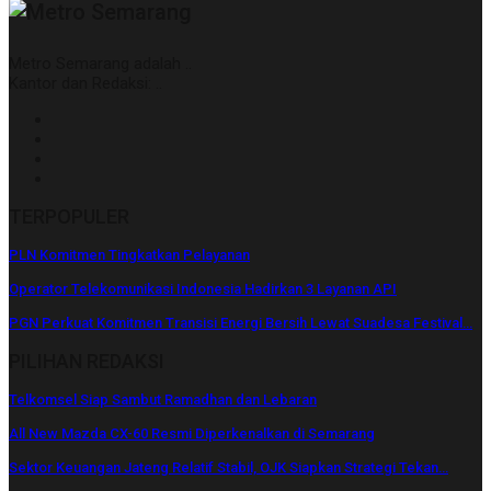
Metro Semarang adalah ..
Kantor dan Redaksi: ..
TERPOPULER
PLN Komitmen Tingkatkan Pelayanan
Operator Telekomunikasi Indonesia Hadirkan 3 Layanan API
PGN Perkuat Komitmen Transisi Energi Bersih Lewat Suadesa Festival…
PILIHAN REDAKSI
Telkomsel Siap Sambut Ramadhan dan Lebaran
All New Mazda CX-60 Resmi Diperkenalkan di Semarang
Sektor Keuangan Jateng Relatif Stabil, OJK Siapkan Strategi Tekan…