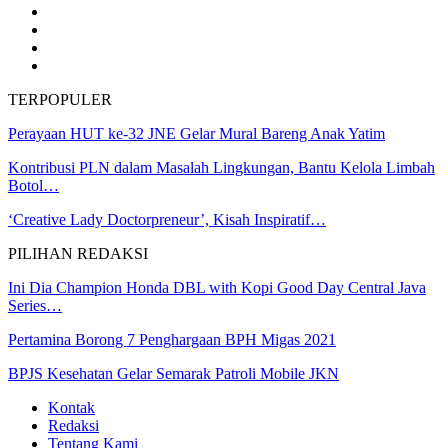
TERPOPULER
Perayaan HUT ke-32 JNE Gelar Mural Bareng Anak Yatim
Kontribusi PLN dalam Masalah Lingkungan, Bantu Kelola Limbah
Botol…
‘Creative Lady Doctorpreneur’, Kisah Inspiratif…
PILIHAN REDAKSI
Ini Dia Champion Honda DBL with Kopi Good Day Central Java
Series…
Pertamina Borong 7 Penghargaan BPH Migas 2021
BPJS Kesehatan Gelar Semarak Patroli Mobile JKN
Kontak
Redaksi
Tentang Kami