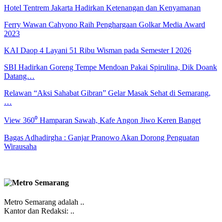
Hotel Tentrem Jakarta Hadirkan Ketenangan dan Kenyamanan
Ferry Wawan Cahyono Raih Penghargaan Golkar Media Award
2023
KAI Daop 4 Layani 51 Ribu Wisman pada Semester I 2026
SBI Hadirkan Goreng Tempe Mendoan Pakai Spirulina, Dik Doank
Datang…
Relawan “Aksi Sahabat Gibran” Gelar Masak Sehat di Semarang,
…
View 360⁰ Hamparan Sawah, Kafe Angon Jiwo Keren Banget
Bagas Adhadirgha : Ganjar Pranowo Akan Dorong Penguatan
Wirausaha
Metro Semarang adalah ..
Kantor dan Redaksi: ..