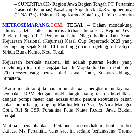
– SUPERTRACK- Region Jawa Bagian Tengah PT. Pertamina P
Nasional (Kejurnas) Kasal Cup Supertrack 2023 yang berlangs
(11/6/2023) di Sirkuit Bung Karno, Kota Tegal. Foto : ist/met
METROSEMARANG
.
COM
, TEGAL
– Dalam mendukung
lahirnya atlet – atlet motocross terbaik Indonesia, Region Jawa
Bagian Tengah PT. Pertamina Patra Niaga hadir dalam Acara
Kejuaraan Nasional (Kejurnas) Kasal Cup Supertrack 2023 yang
berlangsung sejak Sabtu 10 Juni hingga hari ini (Minggu, 11/06) di
Sirkuit Bung Karno, Kota Tegal.
Kejuaraan berskala nasional ini adalah putaran kedua yang
sebelumnya telah diselenggarakan di Mojokerto dan di ikuti oleh
300 crosser yang berasal dari Jawa Timur, Sulawesi hingga
Sumatera.
“Kami mendukung kejuaraan ini dengan menghadirkan layanan
penjualan BBM dengan mobil tangki yang telah dimodifikasi
dengan pompa meter dan nozzle untuk penuhi kebutuhan bahan
bakar motor balap,” ungkap Marthia Mulia Asri, Pjs Area Manager
Com, Rel & CSR Pertamina Patra Niaga Region Jawa Bagian
Tengah.
Marthia menambahkan, Pertamina menyediakan booth untuk
aktivasi My Pertamina yang saat ini sedang berlangsung ‘Promo