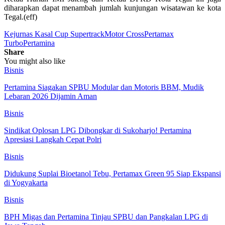
diharapkan dapat menambah jumlah kunjungan wisatawan ke kota
Tegal.(eff)
Kejurnas Kasal Cup Supertrack
Motor Cross
Pertamax
Turbo
Pertamina
Share
You might also like
Bisnis
Pertamina Siagakan SPBU Modular dan Motoris BBM, Mudik
Lebaran 2026 Dijamin Aman
Bisnis
Sindikat Oplosan LPG Dibongkar di Sukoharjo! Pertamina
Apresiasi Langkah Cepat Polri
Bisnis
Didukung Suplai Bioetanol Tebu, Pertamax Green 95 Siap Ekspansi
di Yogyakarta
Bisnis
BPH Migas dan Pertamina Tinjau SPBU dan Pangkalan LPG di