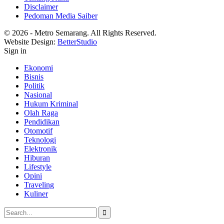
Disclaimer
Pedoman Media Saiber
© 2026 - Metro Semarang. All Rights Reserved.
Website Design:
BetterStudio
Sign in
Ekonomi
Bisnis
Politik
Nasional
Hukum Kriminal
Olah Raga
Pendidikan
Otomotif
Teknologi
Elektronik
Hiburan
Lifestyle
Opini
Traveling
Kuliner