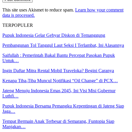
This site uses Akismet to reduce spam.
Learn how your comment
data is processed.
TERPOPULER
Pupuk Indonesia Gelar Gebyar Diskon di Temanggung
Pembangunan Tol Tanggul Laut Seksi I Terlambat, Ini Alasannya
Saifullah : Pemerintah Bakal Bantu Percepat Pasokan Pupuk
Untuk…
Ingin Daftar Mitra Rental Mobil Traveloka? Begini Caranya
Kenapa Tiba-Tiba Muncul Notifikasi “Oil Change” di PCX…
Jateng Menuju Indonesia Emas 2045, Ini Visi Misi Gubernur
Luthfi…
Pupuk Indonesia Bersama Pemangku Kepentingan di Jateng Siap
Jaga…
Tempat Bermain Anak Terbesar di Semarang, Funtopia Siap
Manjakan…