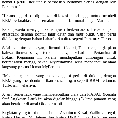
hemat Rp200/Liter untuk pembelian Pertamax Series dengan My
Pertamina’.
“Promo juga dapat digunakan di lokasi ini sehingga untuk membeli
BBM berkualitas akan semakin mudah dan murah,” ujar Marthia.
Para peserta menguji kemampuan berkendara off road di jalur
grasstrack dengan kontur jalur datar dan jalur bukit, yang perlu
didukung dengan bahan bakar berkualitas seperti Pertamax Turbo.
Salah satu tim balap yang ditemui di lokasi, Dani mengungkapkan
bahwa timnya sangat terbantu dengan kehadiran Pertamina di
Lokasi Kejuaraan ini karena mendapatkan bimbingan untuk
bertransaksi menggunakan MyPertamina serta mendapat manfaat
langsung promo Hemat MyPertamina.
“Medan kejuaraan yang menantang ini perlu di dukung dengan
BBM yang membantu tarikan terasa ringan seperti BBM Pertamax
Turbo ini,” jelasnya.
Ajang Supertrack yang memperebutkan piala dari KASAL (Kepala
Staf Angkatan Laut) ini akan digelar hingga (5) lima putaran yang
akan berakhir di awal Oktober nanti.
Kegiatan yang turut dihadiri oleh Aspotmar Kasal, Walikota Tegal,
Ketua Harian IMI Jateng dan Ketua DPRD Kota Tegal ini juga