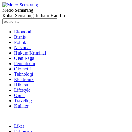
Metro Semarang
Kabar Semarang Terbaru Hari Ini
Ekonomi
Bisnis
Politik
Nasional
Hukum Kriminal
Olah Raga
Pendidikan
Otomotif
Teknologi
Elektronik
Hiburan
Lifestyle
Opini
Traveling
Kuliner
Likes
Followers