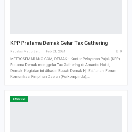
KPP Pratama Demak Gelar Tax Gathering
Redaksi Metro Semarang
Feb 21, 2024
0
METROSEMARANG.COM, DEMAK– Kantor Pelayanan Pajak (KPP)
Pratama Demak menggelar Tax Gathering di Amantis Hotel,
Demak. Kegiatan ini dihadiri Bupati Demak Hj. Esti’anah, Forum
Komunikasi Pimpinan Daerah (Forkompinda),…
EKONOMI