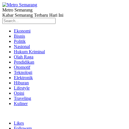
Metro Semarang
Kabar Semarang Terbaru Hari Ini
Ekonomi
Bisnis
Politik
Nasional
Hukum Kriminal
Olah Raga
Pendidikan
Otomotif
Teknologi
Elektronik
Hiburan
Lifestyle
Opini
Traveling
Kuliner
Likes
Followers