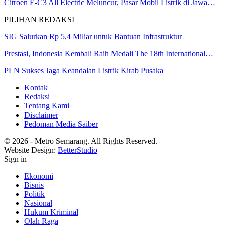
Citroen E-C3 All Electric Meluncur, Pasar Mobil Listrik di Jawa…
PILIHAN REDAKSI
SIG Salurkan Rp 5,4 Miliar untuk Bantuan Infrastruktur
Prestasi, Indonesia Kembali Raih Medali The 18th International…
PLN Sukses Jaga Keandalan Listrik Kirab Pusaka
Kontak
Redaksi
Tentang Kami
Disclaimer
Pedoman Media Saiber
© 2026 - Metro Semarang. All Rights Reserved.
Website Design:
BetterStudio
Sign in
Ekonomi
Bisnis
Politik
Nasional
Hukum Kriminal
Olah Raga