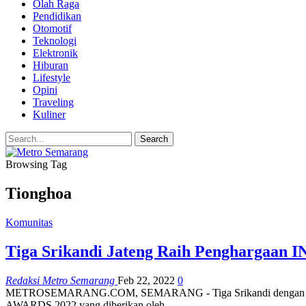
Olah Raga
Pendidikan
Otomotif
Teknologi
Elektronik
Hiburan
Lifestyle
Opini
Traveling
Kuliner
Browsing Tag
Tionghoa
Komunitas
Tiga Srikandi Jateng Raih Penghargaan
Redaksi Metro Semarang
Feb 22, 2022
0
METROSEMARANG.COM, SEMARANG - Tiga Srikandi dengan prestasi 
AWARDS 2022 yang diberikan oleh…