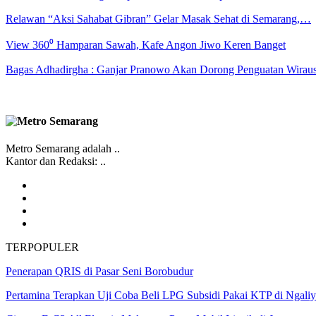
Relawan “Aksi Sahabat Gibran” Gelar Masak Sehat di Semarang,…
View 360⁰ Hamparan Sawah, Kafe Angon Jiwo Keren Banget
Bagas Adhadirgha : Ganjar Pranowo Akan Dorong Penguatan Wirau
Metro Semarang adalah ..
Kantor dan Redaksi: ..
TERPOPULER
Penerapan QRIS di Pasar Seni Borobudur
Pertamina Terapkan Uji Coba Beli LPG Subsidi Pakai KTP di Ngali