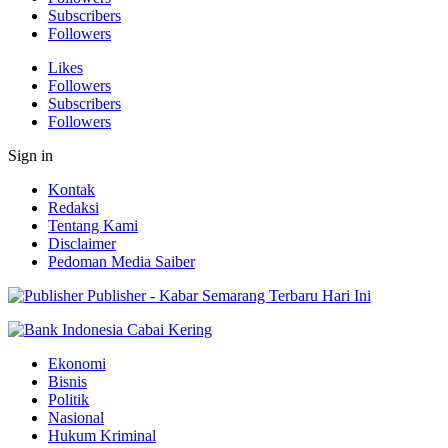
Subscribers
Followers
Likes
Followers
Subscribers
Followers
Sign in
Kontak
Redaksi
Tentang Kami
Disclaimer
Pedoman Media Saiber
Publisher - Kabar Semarang Terbaru Hari Ini
Ekonomi
Bisnis
Politik
Nasional
Hukum Kriminal