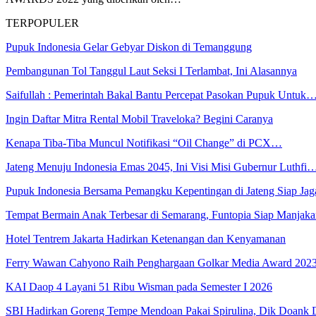
TERPOPULER
Pupuk Indonesia Gelar Gebyar Diskon di Temanggung
Pembangunan Tol Tanggul Laut Seksi I Terlambat, Ini Alasannya
Saifullah : Pemerintah Bakal Bantu Percepat Pasokan Pupuk Untuk
Ingin Daftar Mitra Rental Mobil Traveloka? Begini Caranya
Kenapa Tiba-Tiba Muncul Notifikasi “Oil Change” di PCX…
Jateng Menuju Indonesia Emas 2045, Ini Visi Misi Gubernur Luthfi
Pupuk Indonesia Bersama Pemangku Kepentingan di Jateng Siap Ja
Tempat Bermain Anak Terbesar di Semarang, Funtopia Siap Manja
Hotel Tentrem Jakarta Hadirkan Ketenangan dan Kenyamanan
Ferry Wawan Cahyono Raih Penghargaan Golkar Media Award 202
KAI Daop 4 Layani 51 Ribu Wisman pada Semester I 2026
SBI Hadirkan Goreng Tempe Mendoan Pakai Spirulina, Dik Doank