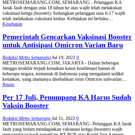
METROSEMARANG.COM, SEMARANG - Pelanggan KA
Jarak Jauh dengan usia 18 tahun ke atas wajib telah melakukan
vaksinasi ketiga (booster). Sedangkan pelanggan usia 6-17 wajib
telah melakukan vaksinasi kedua. Kebijakan ini berlaku…
Kesehatan
Pemerintah Gencarkan Vaksinasi Booster
untuk Antisipasi Omicron Varian Baru
Redaksi Metro Semarang
Jul 19, 2022
0
METROSEMARANG.COM, JAKARTA - Dalam beberapa
minggu terakhir terjadi kenaikan kasus konfirmasi harian di
beberapa negara, termasuk di Indonesia yang mengalami sedikit
kenaikan, yang utamanya disebabkan virus Omicron subvarian…
Bisnis
Per 17 Juli, Penumpang KA Harus Sudah
Vaksin Booster
Redaksi Metro Semarang
Jul 11, 2022
0
METROSEMARANG.COM, SEMARANG- Pelanggan KA Jarak
Jauh yang belum mendapatkan vaksinasi ketiga (booster) wajib
menunjukkan hasil negatif tes RT-PCR atau Rapid Test Antigen