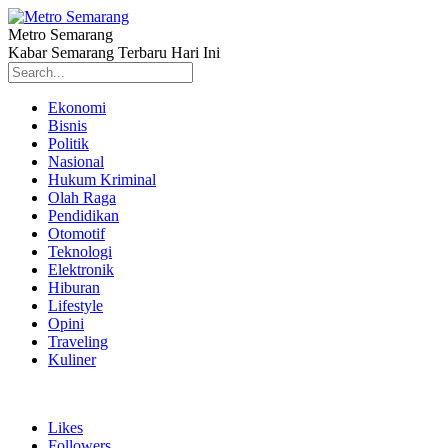
Metro Semarang
Kabar Semarang Terbaru Hari Ini
Ekonomi
Bisnis
Politik
Nasional
Hukum Kriminal
Olah Raga
Pendidikan
Otomotif
Teknologi
Elektronik
Hiburan
Lifestyle
Opini
Traveling
Kuliner
Likes
Followers