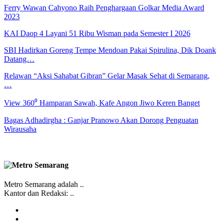
Ferry Wawan Cahyono Raih Penghargaan Golkar Media Award
2023
KAI Daop 4 Layani 51 Ribu Wisman pada Semester I 2026
SBI Hadirkan Goreng Tempe Mendoan Pakai Spirulina, Dik Doank
Datang…
Relawan “Aksi Sahabat Gibran” Gelar Masak Sehat di Semarang,
…
View 360⁰ Hamparan Sawah, Kafe Angon Jiwo Keren Banget
Bagas Adhadirgha : Ganjar Pranowo Akan Dorong Penguatan
Wirausaha
Metro Semarang adalah ..
Kantor dan Redaksi: ..