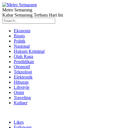
Metro Semarang
Kabar Semarang Terbaru Hari Ini
Ekonomi
Bisnis
Politik
Nasional
Hukum Kriminal
Olah Raga
Pendidikan
Otomotif
Teknologi
Elektronik
Hiburan
Lifestyle
Opini
Traveling
Kuliner
Likes
Followers