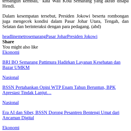
terbangun kembali,” kata Wali Kota Semarang yang akrab disapa
Hendi.
Dalam kesempatan tersebut, Presiden Jokowi beserta rombongan
juga mengecek kondisi dalam Pasar Johar Utara, Tengah, dan
Selatan dan berinteraksi dengan para pedagang. (abd)
headline
metrosemarang
Pasar Johar
Presiden Jokowi
Share
You might also like
Ekonomi
BRI BO Semarang Pattimura Hadirkan Layanan Kesehatan dan
Bazar UMKM
Nasional
BSSN Pertahankan Opini WTP Enam Tahun Beruntun, BPK
Apresiasi Tindak Lanjut…
Nasional
Era AI dan Siber, BSSN Dorong Pesantren Bentengi Umat dari
Ancaman Digital
Ekonomi