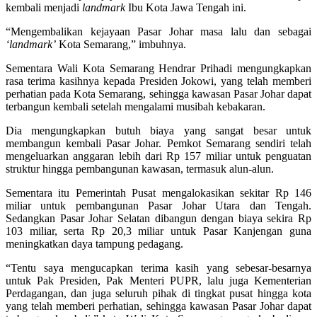
kembali menjadi
landmark
Ibu Kota Jawa Tengah ini.
“Mengembalikan kejayaan Pasar Johar masa lalu dan sebagai
‘landmark’
Kota Semarang,” imbuhnya.
Sementara Wali Kota Semarang Hendrar Prihadi mengungkapkan
rasa terima kasihnya kepada Presiden Jokowi, yang telah memberi
perhatian pada Kota Semarang, sehingga kawasan Pasar Johar dapat
terbangun kembali setelah mengalami musibah kebakaran.
Dia mengungkapkan butuh biaya yang sangat besar untuk
membangun kembali Pasar Johar. Pemkot Semarang sendiri telah
mengeluarkan anggaran lebih dari Rp 157 miliar untuk penguatan
struktur hingga pembangunan kawasan, termasuk alun-alun.
Sementara itu Pemerintah Pusat mengalokasikan sekitar Rp 146
miliar untuk pembangunan Pasar Johar Utara dan Tengah.
Sedangkan Pasar Johar Selatan dibangun dengan biaya sekira Rp
103 miliar, serta Rp 20,3 miliar untuk Pasar Kanjengan guna
meningkatkan daya tampung pedagang.
“Tentu saya mengucapkan terima kasih yang sebesar-besarnya
untuk Pak Presiden, Pak Menteri PUPR, lalu juga Kementerian
Perdagangan, dan juga seluruh pihak di tingkat pusat hingga kota
yang telah memberi perhatian, sehingga kawasan Pasar Johar dapat