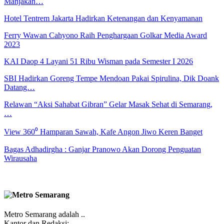
Manjakan…
Hotel Tentrem Jakarta Hadirkan Ketenangan dan Kenyamanan
Ferry Wawan Cahyono Raih Penghargaan Golkar Media Award
2023
KAI Daop 4 Layani 51 Ribu Wisman pada Semester I 2026
SBI Hadirkan Goreng Tempe Mendoan Pakai Spirulina, Dik Doank
Datang…
Relawan “Aksi Sahabat Gibran” Gelar Masak Sehat di Semarang,
…
View 360⁰ Hamparan Sawah, Kafe Angon Jiwo Keren Banget
Bagas Adhadirgha : Ganjar Pranowo Akan Dorong Penguatan
Wirausaha
Metro Semarang adalah ..
Kantor dan Redaksi: ..