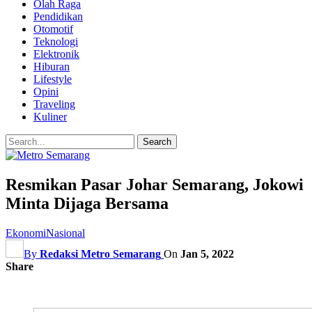
Olah Raga
Pendidikan
Otomotif
Teknologi
Elektronik
Hiburan
Lifestyle
Opini
Traveling
Kuliner
Resmikan Pasar Johar Semarang, Jokowi
Minta Dijaga Bersama
Ekonomi
Nasional
By
Redaksi Metro Semarang
On
Jan 5, 2022
Share