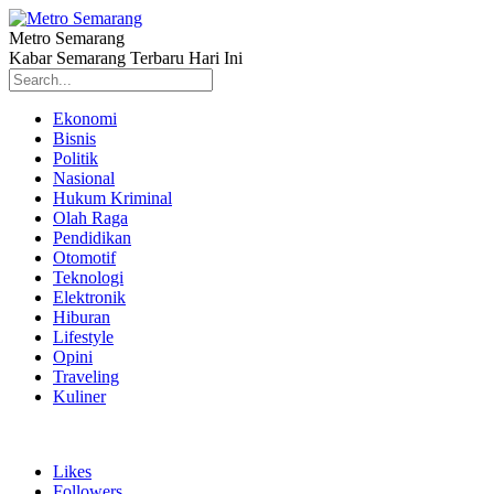
Metro Semarang
Kabar Semarang Terbaru Hari Ini
Ekonomi
Bisnis
Politik
Nasional
Hukum Kriminal
Olah Raga
Pendidikan
Otomotif
Teknologi
Elektronik
Hiburan
Lifestyle
Opini
Traveling
Kuliner
Likes
Followers