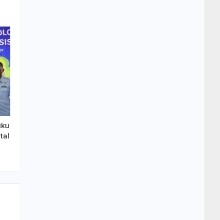
iku
tal