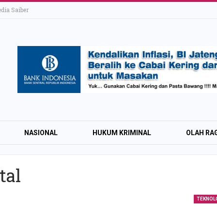
ia Saiber
NASIONAL
HUKUM KRIMINAL
OLAH RA
tal
KAI Daop 4 Layan
Wisman pada Sem
TEKNOL
2026