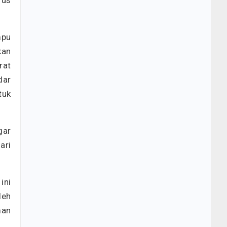
rus
mpu
kan
rat
dar
tuk
gar
ari
ini
leh
man