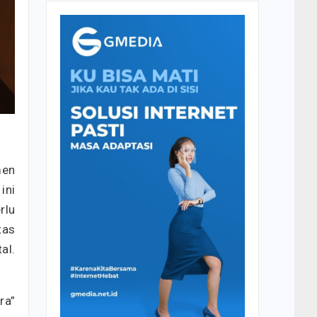
men
ini
rlu
tas
al.
ra”