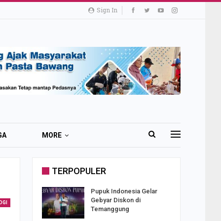
Sign In
GA
MORE
TERPOPULER
i 51 Ribu
Pupuk Indonesia Gelar
ester I
Gebyar Diskon di
OGI
Temanggung