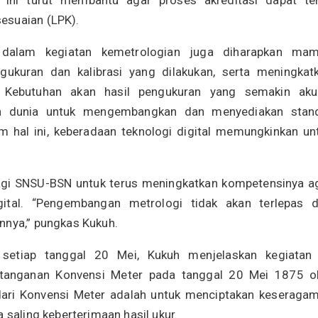
ini turut membantu agar proses akreditasi dapat te
esuaian (LPK).
al dalam kegiatan kemetrologian juga diharapkan ma
ngukuran dan kalibrasi yang dilakukan, serta meningkat
. Kebutuhan akan hasil pengukuran yang semakin aku
h dunia untuk mengembangkan dan menyediakan stan
 hal ini, keberadaan teknologi digital memungkinkan un
bagi SNSU-BSN untuk terus meningkatkan kompetensinya a
tal. “Pengembangan metrologi tidak akan terlepas d
nnya,” pungkas Kukuh.
h setiap tanggal 20 Mei, Kukuh menjelaskan kegiatan 
atanganan Konvensi Meter pada tanggal 20 Mei 1875 o
 dari Konvensi Meter adalah untuk menciptakan keseraga
 saling keberterimaan hasil ukur.