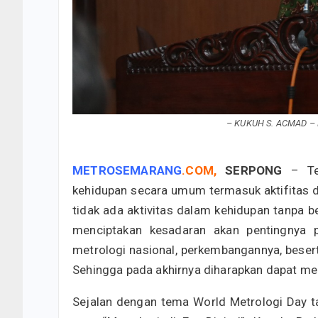
– KUKUH S. ACMAD – K
METROSEMARANG
.
COM
,
SERPONG
– Te
kehidupan secara umum termasuk aktifitas di
tidak ada aktivitas dalam kehidupan tanpa b
menciptakan kesadaran akan pentingnya p
metrologi nasional, perkembangannya, beser
Sehingga pada akhirnya diharapkan dapat men
Sejalan dengan tema World Metrologi Day t