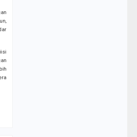
gan
un,
dar
isi
gan
bih
era