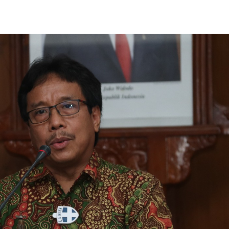
SBI Hadirkan Go
Tempe Mendoan 
Spirulina, Dik Do
Datang…
Relawan “Aksi S
Gibran” Gelar Ma
di Semarang,…
View 360⁰ Hampa
Sawah, Kafe Ang
Keren Banget
Bagas Adhadirgha
Pranowo Akan D
Penguatan Wirau