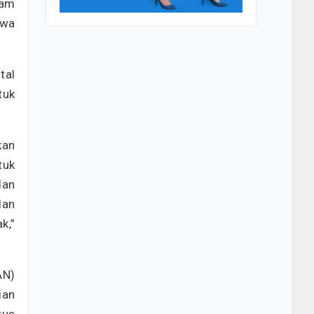
lam
hwa
tal
tuk
kan
tuk
dan
dan
k,”
AN)
ian