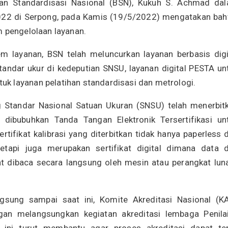
adan Standardisasi Nasional (BSN), Kukuh S. Achmad da
2022 di Serpong, pada Kamis (19/5/2022) mengatakan ba
m pengelolaan layanan.
tem layanan, BSN telah meluncurkan layanan berbasis digi
tandar ukur di kedeputian SNSU, layanan digital PESTA un
k layanan pelatihan standardisasi dan metrologi.
 Standar Nasional Satuan Ukuran (SNSU) telah menerbit
an dibubuhkan Tanda Tangan Elektronik Tersertifikasi un
tifikat kalibrasi yang diterbitkan tidak hanya paperless 
 tetapi juga merupakan sertifikat digital dimana data 
 dibaca secara langsung oleh mesin atau perangkat luna
gsung sampai saat ini, Komite Akreditasi Nasional (K
gan melangsungkan kegiatan akreditasi lembaga Penila