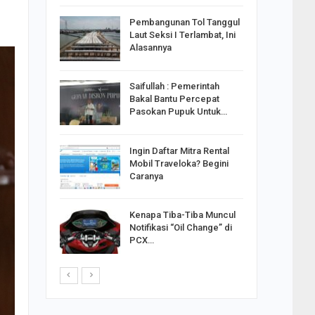
reng
Pembangunan Tol Tanggul
Pakai
Laut Seksi I Terlambat, Ini
ank
Alasannya
Saifullah : Pemerintah
ahabat
Bakal Bantu Percepat
sak Sehat
Pasokan Pupuk Untuk…
Ingin Daftar Mitra Rental
ran
Mobil Traveloka? Begini
on Jiwo
Caranya
Kenapa Tiba-Tiba Muncul
 : Ganjar
Notifikasi “Oil Change” di
orong
PCX…
saha