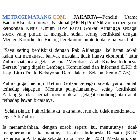
METROSEMARANG
.
COM
,
JAKARTA
—Peneliti Utama
Badan Riset dan Inovasi Nasional (BRIN) Prof Siti Zuhro mengakui
ketokohan Ketua Umum DPP Partai Golkar Airlangga sebagai
sosok yang pintar. Ia mengaku sudah sering berdiskusi dengan
Menteri Koordinator Bidang Perekonomian itu tentang banyak hal.
“Saya sering berdiskusi dengan Pak Airlangga, kelihatan sekali
kalau dia menguasai banyak masalah, tidak hanya ekonomi,” tutur
Zuhro saat acara gelar wicara ‘Membaca Arah Koalisi Indonesia
Bersatu’ yang digelar Lembaga Komunikasi dan Informasi (LKI) di
Kopi Lima Detik, Kebayoran Baru, Jakarta Selatan, Senin (27/6).
Zuhro juga memuji Ketum Golkar sebagai sosok yang ramah
terhadap siapapun. Menurut pengalamannya, setiap berdiskusi,
Airlangga tidak pernah menunjukkan gelagat sombong atau acuh
terhadap lawan bicaranya.
“Selain pintar, Pak Airlangga juga sangat ramah, tidak mendongak,”
tegas Siti Zuhro.
Ia menambahkan, dengan sosok seperti itu, menurutnya, tidak
mengherankan jika nantinya Koalisi Indonesia Bersatu (KIB)
mengusung Airlangga sebagai calon presiden 2024. Meskipun, soal