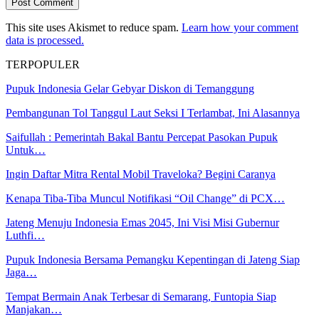
This site uses Akismet to reduce spam.
Learn how your comment
data is processed.
TERPOPULER
Pupuk Indonesia Gelar Gebyar Diskon di Temanggung
Pembangunan Tol Tanggul Laut Seksi I Terlambat, Ini Alasannya
Saifullah : Pemerintah Bakal Bantu Percepat Pasokan Pupuk
Untuk…
Ingin Daftar Mitra Rental Mobil Traveloka? Begini Caranya
Kenapa Tiba-Tiba Muncul Notifikasi “Oil Change” di PCX…
Jateng Menuju Indonesia Emas 2045, Ini Visi Misi Gubernur
Luthfi…
Pupuk Indonesia Bersama Pemangku Kepentingan di Jateng Siap
Jaga…
Tempat Bermain Anak Terbesar di Semarang, Funtopia Siap
Manjakan…