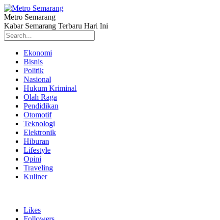
Metro Semarang
Kabar Semarang Terbaru Hari Ini
Ekonomi
Bisnis
Politik
Nasional
Hukum Kriminal
Olah Raga
Pendidikan
Otomotif
Teknologi
Elektronik
Hiburan
Lifestyle
Opini
Traveling
Kuliner
Likes
Followers