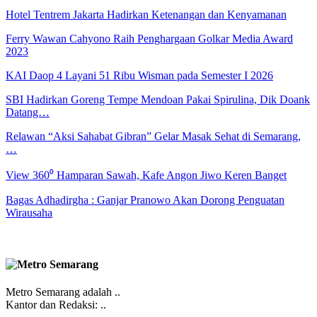
Hotel Tentrem Jakarta Hadirkan Ketenangan dan Kenyamanan
Ferry Wawan Cahyono Raih Penghargaan Golkar Media Award
2023
KAI Daop 4 Layani 51 Ribu Wisman pada Semester I 2026
SBI Hadirkan Goreng Tempe Mendoan Pakai Spirulina, Dik Doank
Datang…
Relawan “Aksi Sahabat Gibran” Gelar Masak Sehat di Semarang,
…
View 360⁰ Hamparan Sawah, Kafe Angon Jiwo Keren Banget
Bagas Adhadirgha : Ganjar Pranowo Akan Dorong Penguatan
Wirausaha
Metro Semarang adalah ..
Kantor dan Redaksi: ..