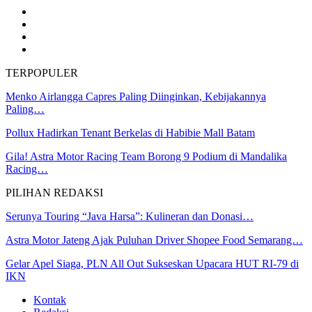
TERPOPULER
Menko Airlangga Capres Paling Diinginkan, Kebijakannya
Paling…
Pollux Hadirkan Tenant Berkelas di Habibie Mall Batam
Gila! Astra Motor Racing Team Borong 9 Podium di Mandalika
Racing…
PILIHAN REDAKSI
Serunya Touring “Java Harsa”: Kulineran dan Donasi…
Astra Motor Jateng Ajak Puluhan Driver Shopee Food Semarang…
Gelar Apel Siaga, PLN All Out Sukseskan Upacara HUT RI-79 di
IKN
Kontak