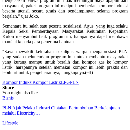
menjelaskan bahwa program ini tidak memungut biaya apapun dari
masyarakat, paket program ini meliputi pemberian kompor induksi
beserta utensil secara gratis dan pendampingan selama program
berjalan,” ujar Joko.
Sementara itu salah satu peserta sosialisasi, Agus, yang juga selaku
Kepala Seksi Pemberdayaan Masyarakat Kelurahan Kepatihan
Kulon menyambut baik program ini, harapannya dapat membawa
manfaat kepada para penerima bantuan.
“Saya mewakili kelurahan sekaligus warga mengapresiasi PLN
yang sudah meluncurkan program ini untuk membantu masyarakat
yang kurang mampu untuk beralih dari kompor gas ke kompor
listrik, harapannya setelah memakai kompor ini lebih praktis dan
lebih irit untuk pengeluarannya,” ungkapnya.(eff)
Kompor Induksi
Kompor Listrik
LPG
PLN
Share
You might also like
Bisnis
PLN Ajak Pelaku Industri Ciptakan Pertumbuhan Berkelanjutan
melalui Electricity…
Lifestyle