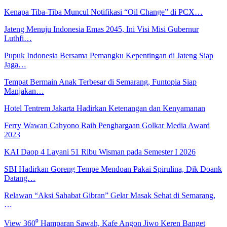
Kenapa Tiba-Tiba Muncul Notifikasi “Oil Change” di PCX…
Jateng Menuju Indonesia Emas 2045, Ini Visi Misi Gubernur
Luthfi…
Pupuk Indonesia Bersama Pemangku Kepentingan di Jateng Siap
Jaga…
Tempat Bermain Anak Terbesar di Semarang, Funtopia Siap
Manjakan…
Hotel Tentrem Jakarta Hadirkan Ketenangan dan Kenyamanan
Ferry Wawan Cahyono Raih Penghargaan Golkar Media Award
2023
KAI Daop 4 Layani 51 Ribu Wisman pada Semester I 2026
SBI Hadirkan Goreng Tempe Mendoan Pakai Spirulina, Dik Doank
Datang…
Relawan “Aksi Sahabat Gibran” Gelar Masak Sehat di Semarang,
…
View 360⁰ Hamparan Sawah, Kafe Angon Jiwo Keren Banget