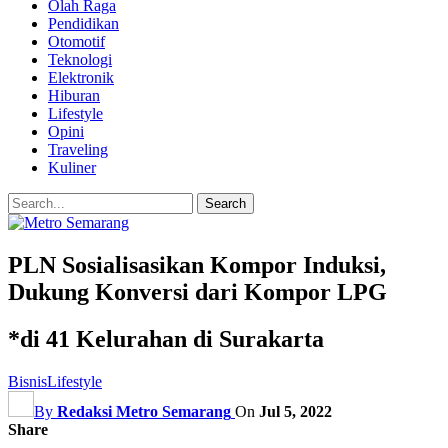
Olah Raga
Pendidikan
Otomotif
Teknologi
Elektronik
Hiburan
Lifestyle
Opini
Traveling
Kuliner
PLN Sosialisasikan Kompor Induksi,
Dukung Konversi dari Kompor LPG
*di 41 Kelurahan di Surakarta
Bisnis
Lifestyle
By
Redaksi Metro Semarang
On
Jul 5, 2022
Share