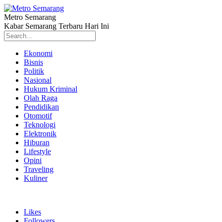
Metro Semarang
Kabar Semarang Terbaru Hari Ini
Ekonomi
Bisnis
Politik
Nasional
Hukum Kriminal
Olah Raga
Pendidikan
Otomotif
Teknologi
Elektronik
Hiburan
Lifestyle
Opini
Traveling
Kuliner
Likes
Followers