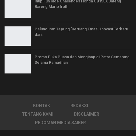
Intip Fun Ride Challenges Honda CB150X Jateng
Bareng Mario Iroth
Peluncuran Tepung ‘Beruang Emas’, Inovasi Terbaru
dari…
Promo Buka Puasa dan Menginap di Patra Semarang
Selama Ramadhan
KONTAK
REDAKSI
TENTANG KAMI
DISCLAIMER
PEDOMAN MEDIA SAIBER