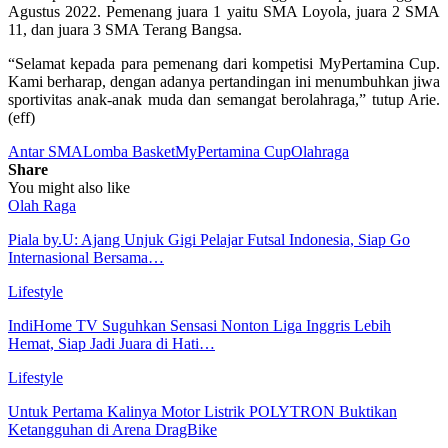
Agustus 2022. Pemenang juara 1 yaitu SMA Loyola, juara 2 SMA
11, dan juara 3 SMA Terang Bangsa.
“Selamat kepada para pemenang dari kompetisi MyPertamina Cup.
Kami berharap, dengan adanya pertandingan ini menumbuhkan jiwa
sportivitas anak-anak muda dan semangat berolahraga,” tutup Arie.
(eff)
Antar SMA
Lomba Basket
MyPertamina Cup
Olahraga
Share
You might also like
Olah Raga
Piala by.U: Ajang Unjuk Gigi Pelajar Futsal Indonesia, Siap Go
Internasional Bersama…
Lifestyle
IndiHome TV Suguhkan Sensasi Nonton Liga Inggris Lebih
Hemat, Siap Jadi Juara di Hati…
Lifestyle
Untuk Pertama Kalinya Motor Listrik POLYTRON Buktikan
Ketangguhan di Arena DragBike