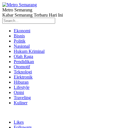
Metro Semarang
Kabar Semarang Terbaru Hari Ini
Ekonomi
Bisnis
Politik
Nasional
Hukum Kriminal
Olah Raga
Pendidikan
Otomotif
Teknologi
Elektronik
Hiburan
Lifestyle
Opini
Traveling
Kuliner
Likes
Followers