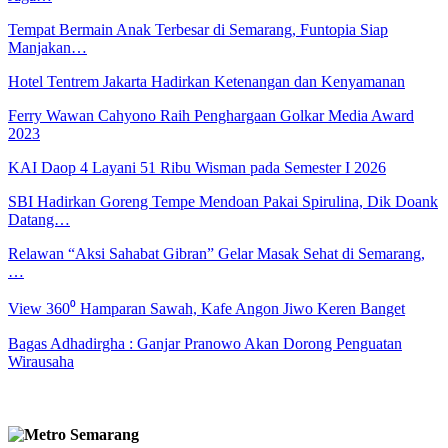
Tempat Bermain Anak Terbesar di Semarang, Funtopia Siap
Manjakan…
Hotel Tentrem Jakarta Hadirkan Ketenangan dan Kenyamanan
Ferry Wawan Cahyono Raih Penghargaan Golkar Media Award
2023
KAI Daop 4 Layani 51 Ribu Wisman pada Semester I 2026
SBI Hadirkan Goreng Tempe Mendoan Pakai Spirulina, Dik Doank
Datang…
Relawan “Aksi Sahabat Gibran” Gelar Masak Sehat di Semarang,
…
View 360⁰ Hamparan Sawah, Kafe Angon Jiwo Keren Banget
Bagas Adhadirgha : Ganjar Pranowo Akan Dorong Penguatan
Wirausaha