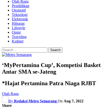
Olah Raga
Pendidikan
Otomotif
Teknologi
Elektronik
Hiburan
Lifestyle
Opini
Traveling
Kuliner
‘MyPertamina Cup’, Kompetisi Basket
Antar SMA se-Jateng
*Hajat Pertamina Patra Niaga RJBT
Olah Raga
By
Redaksi Metro Semarang
On
Aug 7, 2022
Share