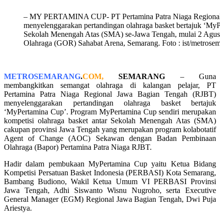
– MY PERTAMINA CUP- PT Pertamina Patra Niaga Regional
menyelenggarakan pertandingan olahraga basket bertajuk ‘MyPe
Sekolah Menengah Atas (SMA) se-Jawa Tengah, mulai 2 Agust
Olahraga (GOR) Sahabat Arena, Semarang. Foto : ist/metrose
METROSEMARANG
.
COM,
SEMARANG
– Guna
membangkitkan semangat olahraga di kalangan pelajar, PT
Pertamina Patra Niaga Regional Jawa Bagian Tengah (RJBT)
menyelenggarakan pertandingan olahraga basket bertajuk
‘MyPertamina Cup’. Program MyPertamina Cup sendiri merupakan
kompetisi olahraga basket antar Sekolah Menengah Atas (SMA)
cakupan provinsi Jawa Tengah yang merupakan program kolabotatif
Agent of Change (AOC) Sekawan dengan Badan Pembinaan
Olahraga (Bapor) Pertamina Patra Niaga RJBT.
Hadir dalam pembukaan MyPertamina Cup yaitu Ketua Bidang
Kompetisi Persatuan Basket Indonesia (PERBASI) Kota Semarang,
Bambang Budiono, Wakil Ketua Umum VI PERBASI Provinsi
Jawa Tengah, Adhi Siswanto Wisnu Nugroho, serta Executive
General Manager (EGM) Regional Jawa Bagian Tengah, Dwi Puja
Ariestya.