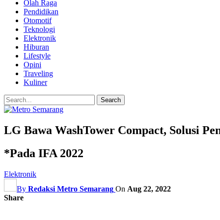
Olah Raga
Pendidikan
Otomotif
Teknologi
Elektronik
Hiburan
Lifestyle
Opini
Traveling
Kuliner
LG Bawa WashTower Compact, Solusi Penc
*Pada IFA 2022
Elektronik
By
Redaksi Metro Semarang
On
Aug 22, 2022
Share