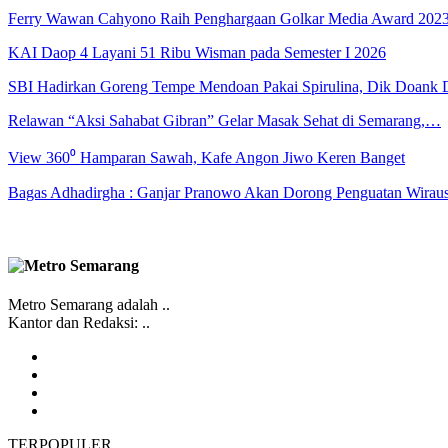
Ferry Wawan Cahyono Raih Penghargaan Golkar Media Award 202
KAI Daop 4 Layani 51 Ribu Wisman pada Semester I 2026
SBI Hadirkan Goreng Tempe Mendoan Pakai Spirulina, Dik Doank
Relawan “Aksi Sahabat Gibran” Gelar Masak Sehat di Semarang,…
View 360⁰ Hamparan Sawah, Kafe Angon Jiwo Keren Banget
Bagas Adhadirgha : Ganjar Pranowo Akan Dorong Penguatan Wirau
Metro Semarang adalah ..
Kantor dan Redaksi: ..
TERPOPULER