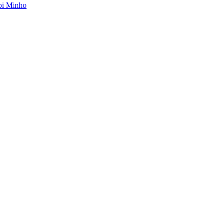
oi Minho
n