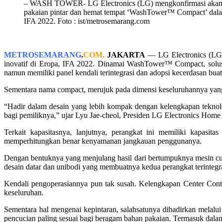
– WASH TOWER- LG Electronics (LG) mengkonfirmasi akan m
pakaian pintar dan hemat tempat ‘WashTower™ Compact’ dalam 
IFA 2022. Foto : ist/metrosemarang.com
METROSEMARANG
.
COM,
JAKARTA
— LG Electronics (LG) 
inovatif di Eropa, IFA 2022. Dinamai WashTower™ Compact, solusi 
namun memiliki panel kendali terintegrasi dan adopsi kecerdasan buatan
Sementara nama compact, merujuk pada dimensi keseluruhannya yan
“Hadir dalam desain yang lebih kompak dengan kelengkapan tekn
bagi pemiliknya,” ujar Lyu Jae-cheol, Presiden LG Electronics Hom
Terkait kapasitasnya, lanjutnya, perangkat ini memiliki kapasi
memperhitungkan benar kenyamanan jangkauan penggunanya.
Dengan bentuknya yang menjulang hasil dari bertumpuknya mesin cuc
desain datar dan unibodi yang membuatnya kedua perangkat terintegra
Kendali pengoperasiannya pun tak susah. Kelengkapan Center Contr
keseluruhan.
Sementara hal mengenai kepintaran, salahsatunya dihadirkan melal
pencucian paling sesuai bagi beragam bahan pakaian. Termasuk dalam