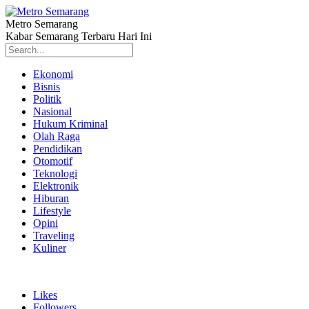
Metro Semarang
Kabar Semarang Terbaru Hari Ini
Ekonomi
Bisnis
Politik
Nasional
Hukum Kriminal
Olah Raga
Pendidikan
Otomotif
Teknologi
Elektronik
Hiburan
Lifestyle
Opini
Traveling
Kuliner
Likes
Followers