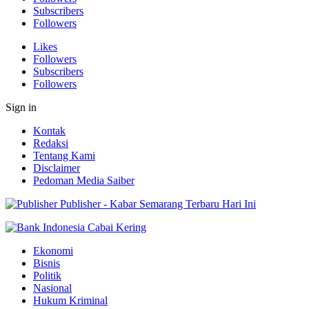
Subscribers
Followers
Likes
Followers
Subscribers
Followers
Sign in
Kontak
Redaksi
Tentang Kami
Disclaimer
Pedoman Media Saiber
Publisher - Kabar Semarang Terbaru Hari Ini
Ekonomi
Bisnis
Politik
Nasional
Hukum Kriminal