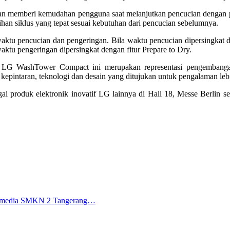
dan memberi kemudahan pengguna saat melanjutkan pencucian dengan pe
han siklus yang tepat sesuai kebutuhan dari pencucian sebelumnya.
ktu pencucian dan pengeringan. Bila waktu pencucian dipersingkat
aktu pengeringan dipersingkat dengan fitur Prepare to Dry.
pak LG WashTower Compact ini merupakan representasi pengemban
kepintaran, teknologi dan desain yang ditujukan untuk pengalaman le
roduk elektronik inovatif LG lainnya di Hall 18, Messe Berlin se
ltimedia SMKN 2 Tangerang…