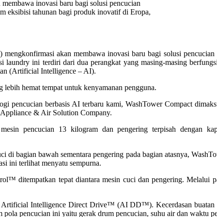
embawa inovasi baru bagi solusi pencucian
eksibisi tahunan bagi produk inovatif di Eropa,
mengkonfirmasi akan membawa inovasi baru bagi solusi pencucian pa
laundry ini terdiri dari dua perangkat yang masing-masing berfungs
 (Artificial Intelligence – AI).
g lebih hemat tempat untuk kenyamanan pengguna.
ologi pencucian berbasis AI terbaru kami, WashTower Compact dima
e Appliance & Air Solution Company.
tas mesin pencucian 13 kilogram dan pengering terpisah dengan ka
i di bagian bawah sementara pengering pada bagian atasnya, WashTower
si ini terlihat menyatu sempurna.
ol™ ditempatkan tepat diantara mesin cuci dan pengering. Melalui pa
ui Artificial Intelligence Direct Drive™ (AI DD™). Kecerdasan buata
 pola pencucian ini yaitu gerak drum pencucian, suhu air dan waktu p