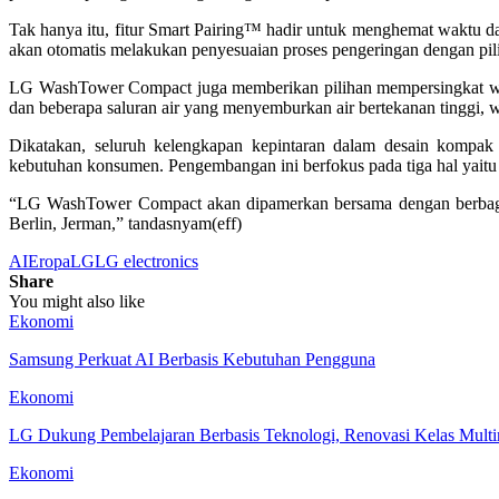
Tak hanya itu, fitur Smart Pairing™ hadir untuk menghemat waktu 
akan otomatis melakukan penyesuaian proses pengeringan dengan pili
LG WashTower Compact juga memberikan pilihan mempersingkat wa
dan beberapa saluran air yang menyemburkan air bertekanan tinggi, w
Dikatakan, seluruh kelengkapan kepintaran dalam desain kom
kebutuhan konsumen. Pengembangan ini berfokus pada tiga hal yaitu 
“LG WashTower Compact akan dipamerkan bersama dengan berbagai p
Berlin, Jerman,” tandasnyam(eff)
AI
Eropa
LG
LG electronics
Share
You might also like
Ekonomi
Samsung Perkuat AI Berbasis Kebutuhan Pengguna
Ekonomi
LG Dukung Pembelajaran Berbasis Teknologi, Renovasi Kelas Mu
Ekonomi