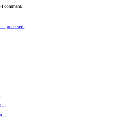
e I comment.
is processed.
…
…
ga…
kan…