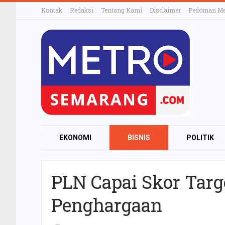
Kontak
Redaksi
Tentang Kami
Disclaimer
Pedoman Med
EKONOMI
BISNIS
POLITIK
OTOMOTIF
TEKNOLOGI
ELE
PLN Capai Skor Targ
KULINER
Penghargaan