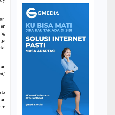
dy,
an,
dan
ang
uga
dal
kan
i,”
ata
ian
lam