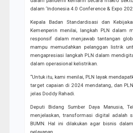
dalam pandemi kemarin secara makro sektor
dalam ‘Indonesia 4.0 Conference & Expo 2022
Kepala Badan Standardisasi dan Kebijaka
Kemenperin menilai, langkah PLN dalam me
responsif dalam menjawab tantangan global
mampu memudahkan pelanggan listrik untu
mengapresiasi langkah PLN dalam mendigital
dalam operasional kelistrikan.
“Untuk itu, kami menilai, PLN layak mendapat
target capaian di 2024 mendatang, dan PLN 
jelas Doddy Rahadi.
Deputi Bidang Sumber Daya Manusia, Te
menjelaskan, transformasi digital adalah 
BUMN. Hal ini dilakukan agar bisnis dalam
pelayanan.