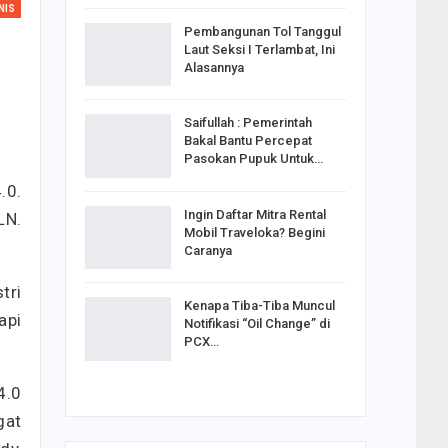
NIS
Pembangunan Tol Tanggul
Laut Seksi I Terlambat, Ini
Alasannya
Saifullah : Pemerintah
Bakal Bantu Percepat
Pasokan Pupuk Untuk…
.0.
Ingin Daftar Mitra Rental
LN.
Mobil Traveloka? Begini
Caranya
tri
Kenapa Tiba-Tiba Muncul
api
Notifikasi “Oil Change” di
PCX…
4.0
gat