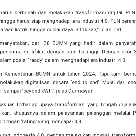
a harus berbenah dan melakukan transformasi digital. PLN 
hingga harus siap menghadapi era industri 4.0. PLN peran
aan listrik, hingga suplai daya listrik kan,” jelas Tedi.
menyatakan, dari 28 BUMN yang hadir dalam penyera
 penerima sertifikat dengan poin tertinggi. Dengan skor 3
alam posisi ‘ready’ dalam menghadapi era industri 4.0.
eh Kementerian BUMN untuk tahun 2024. Tapi kami berha
elakukan digitalisasi secara ‘end to end’. Mulai dari ene
ail, sampai ‘beyond kWh’,” jelas Darmawan.
gakuan terhadap upaya transformasi yang tengah dijalan
aikan, khususnya dalam pelayanaan pelanggan melalui 
 dengan ‘rating’ yang mencapai 4,8.
kung Indonesia 4.0, dengan melakukan inovasi, transform