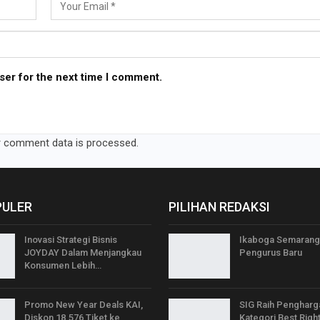
ser for the next time I comment.
 comment data is processed.
PULER
PILIHAN REDAKSI
Inovasi Strategi Bisnis
Ikaboga Semarang
JOYDAY Dalam Menjangkau
Pengurus Baru
Konsumen Lebih…
Promo New Year Deals KAI,
SIG Raih Pengharg
Diskon 18.576 Tiket ke
Kategori Best Right