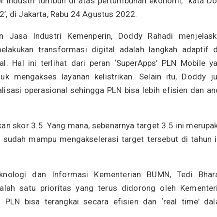
 industri tumbuh di atas pertumbuhan ekonomi,” kata Do
’, di Jakarta, Rabu 24 Agustus 2022.
n Jasa Industri Kemenperin, Doddy Rahadi menjelask
lakukan transformasi digital adalah langkah adaptif 
. Hal ini terlihat dari peran ‘SuperApps’ PLN Mobile y
k mengakses layanan kelistrikan. Selain itu, Doddy j
isasi operasional sehingga PLN bisa lebih efisien dan an
kan skor 3.5. Yang mana, sebenarnya target 3.5 ini merupa
sudah mampu mengakselerasi target tersebut di tahun in
knologi dan Informasi Kementerian BUMN, Tedi Bhar
salah satu prioritas yang terus didorong oleh Kementer
 PLN bisa terangkai secara efisien dan ‘real time’ da