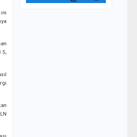
ini
nya
han
.5,
sil
rgi
kan
PLN
asi