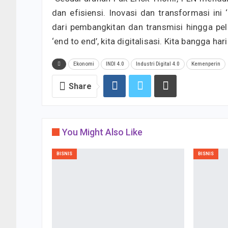
dan efisiensi. Inovasi dan transformasi ini ‘
dari pembangkitan dan transmisi hingga pel
‘end to end’, kita digitalisasi. Kita bangga h
Ekonomi
INDI 4.0
Industri Digital 4.0
Kemenperin
Share
You Might Also Like
BISNIS
BISNIS