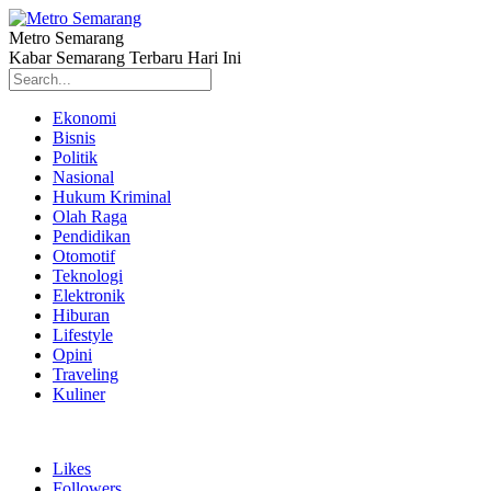
Metro Semarang
Kabar Semarang Terbaru Hari Ini
Ekonomi
Bisnis
Politik
Nasional
Hukum Kriminal
Olah Raga
Pendidikan
Otomotif
Teknologi
Elektronik
Hiburan
Lifestyle
Opini
Traveling
Kuliner
Likes
Followers