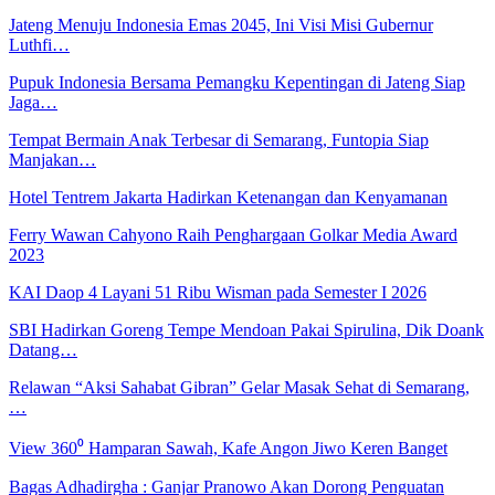
Jateng Menuju Indonesia Emas 2045, Ini Visi Misi Gubernur
Luthfi…
Pupuk Indonesia Bersama Pemangku Kepentingan di Jateng Siap
Jaga…
Tempat Bermain Anak Terbesar di Semarang, Funtopia Siap
Manjakan…
Hotel Tentrem Jakarta Hadirkan Ketenangan dan Kenyamanan
Ferry Wawan Cahyono Raih Penghargaan Golkar Media Award
2023
KAI Daop 4 Layani 51 Ribu Wisman pada Semester I 2026
SBI Hadirkan Goreng Tempe Mendoan Pakai Spirulina, Dik Doank
Datang…
Relawan “Aksi Sahabat Gibran” Gelar Masak Sehat di Semarang,
…
View 360⁰ Hamparan Sawah, Kafe Angon Jiwo Keren Banget
Bagas Adhadirgha : Ganjar Pranowo Akan Dorong Penguatan