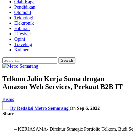
Olah Raga
Pendidikan
Otomotif
Teknologi
Elektronik
Hiburan
Lifestyle
Opini
Traveling
Kuliner
Telkom Jalin Kerja Sama dengan
Amazon Web Services, Perkuat B2B IT
Bisnis
By
Redaksi Metro Semarang
On
Sep 6, 2022
Share
– KERJASAMA- Direktur Strategic Portfolio Telkom, Budi Set