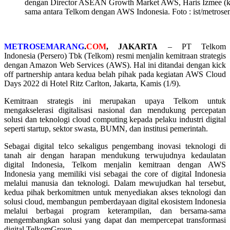
dengan Director ASEAN Growth Market AWS, Haris Izmee (ka
sama antara Telkom dengan AWS Indonesia. Foto : ist/metros
METROSEMARANG
.
COM
, JAKARTA
– PT Telkom
Indonesia (Persero) Tbk (Telkom) resmi menjalin kemitraan strategis
dengan Amazon Web Services (AWS). Hal ini ditandai dengan kick
off partnership antara kedua belah pihak pada kegiatan AWS Cloud
Days 2022 di Hotel Ritz Carlton, Jakarta, Kamis (1/9).
Kemitraan strategis ini merupakan upaya Telkom untuk
mengakselerasi digitalisasi nasional dan mendukung percepatan
solusi dan teknologi cloud computing kepada pelaku industri digital
seperti startup, sektor swasta, BUMN, dan institusi pemerintah.
Sebagai digital telco sekaligus pengembang inovasi teknologi di
tanah air dengan harapan mendukung terwujudnya kedaulatan
digital Indonesia, Telkom menjalin kemitraan dengan AWS
Indonesia yang memiliki visi sebagai the core of digital Indonesia
melalui manusia dan teknologi. Dalam mewujudkan hal tersebut,
kedua pihak berkomitmen untuk menyediakan akses teknologi dan
solusi cloud, membangun pemberdayaan digital ekosistem Indonesia
melalui berbagai program keterampilan, dan bersama-sama
mengembangkan solusi yang dapat dan mempercepat transformasi
digital TelkomGroup.